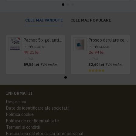
CELE MAI VANDUTE
CELE MAI POPULARE
Pachet 5 x gel antibacterian 50ml si 3 x Servetele antibacteriene 48 buc Hygienium
Prosop derulare centrala 1 pliu, 300 m Tork
PRP
66,43 lei
PRP
34,65 lei
49,21 lei
26,94 lei
+ TVA
+ TVA
59,54 lei
TVA inclus
32,60 lei
TVA inclus
INFORMATII
Despre noi
Date de identificare ale societatii
Politica cookie
Politica de confidentialitate
Termeni si conditii
Prelucrarea datelor cu caracter personal