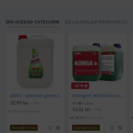
DIN ACEEASI CATEGORIE
DE LA ACELASI PRODUCATOR
-26 %
JAVEL - igienizant gel pe baza de clor 5 L AQAS
Detergent dezinfectant si detartrant, Konga Hard, 5L -Aviz biocid
32,99 lei
+ TVA
PRP
72,24 lei
53,51 lei
+ TVA
39,92 lei
TVA inclus
64,75 lei
TVA inclus
Adaugă în Coş
Adaugă în Coş