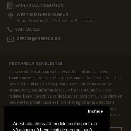
SANITO DISTRIBUTION
WEST BUSINESS CAMPUS
Strada Preciziei, Nr, 3W Sector 6, Bucuresti
0314 100 110
OFFICE@KTERING.RO
ABONARE LA NEWSLETTER
Dupa ce initiezi abonarea la newsletter-ul nostru iti vom
trimite un email pentru activarea abonarii. Cand esti abonat la
newsletter-ul nostru o sa primesti emailuri cu un caracter
promotional sau informativ si cu o frecventa medie, chiar
redusa. Daca doresti sa te dezabonezi poti urma linkul dintr-un
newsletter primit, daca esti client inregistrat ai o sectiune
speciala in contul tau in acest scop, si de asemenea ne poti
Inchide
contacta oricand pe email pentru orice intrebari sau cerinte cu
privire la datele tale personale.
Acest site utilizează module cookie pentru a
vă asigura că beneficiați de cea mai bună