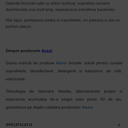
Datorita formulei sale cu efect rezidual, suprafata ramane
dezinfectata mai mult timp, impiedicand inmultirea bacteriilor.
Mai sigur, protejeaza pielea si suprafetele, nu pateaza si are un
parfum placut.
Despre produsele
Asevi
Gama extinsă de produse
Asevi
include: solutii pentru curatat
suprafetele, dezinfectanti, detergenti si balsamuri de rufe,
odorizante
.
Tehnologia de fabricare folosita, laboratoarele proprii si
experienta acumulata de-a lungul celor peste 50 de ani,
garanteaza pe deplin calitatea produselor
Asevi
.
SPECIFICATII