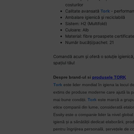
costurilor
Calitate avansată
Tork
- performanț
Ambalare igienică și reciclabilă
Sistem: H2 (Multifold)
Culoare: Alb
Material: fibre proaspete certifica
Număr bucăți/pachet: 21
Comandă acum și oferă o soluție igienică
spațiul tău!
Despre brand-ul si
produsele TORK
Tork
este lider mondial în igiena la locul 
extins de produse moderne care ajută la pă
mai bune condiții.
Tork
este marcă a grupul
etice companii din lume, considerată etalon
Essity este o companie lider la nivel globa
igienă și a sănătății dedicat elaborării, pro
pentru îngrijirea personală, șervețele de 