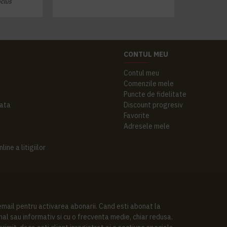
nclus
CONTUL MEU
Contul meu
Comenzile mele
Puncte de fidelitate
ata
Discount progresiv
Favorite
Adresele mele
ine a litigiilor
 email pentru activarea abonarii. Cand esti abonat la
al sau informativ si cu o frecventa medie, chiar redusa.