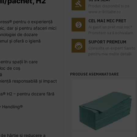
ii/pachet, H2
Produs disponibil si pe
www.e-licitatie.ro
CEL MAI MIC PRET
ress® pentru o experiență
Ai gasit un pret mai mic?
c, dar și pentru afaceri mici
Promitem sa il echivalam.
tehnologiei de dozare
mul și oferă o igienă
SUPORT PREMIUM
Consulta un expert Sanito
pentru mai multe detalii
entru spații în care
n loc de coș
tă
PRODUSE ASEMANATOARE
niență responsabilă și impact
s® H2 – pentru dozare fără
 Handling®
de hârtie și reducere a