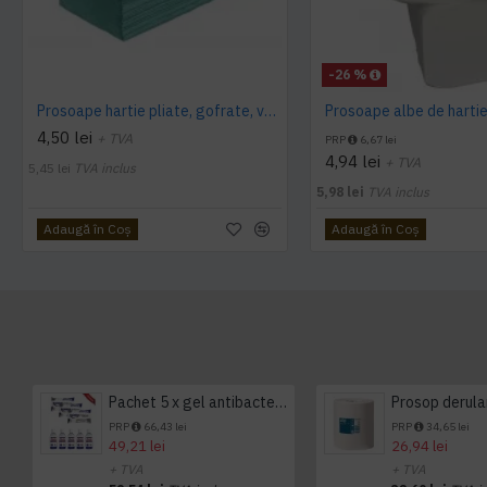
-26 %
Prosoape hartie pliate, gofrate, verzi, 25 x 23 cm, V fold, 1 strat, AQAS, 250 buc/pachet
4,50 lei
+ TVA
PRP
6,67 lei
4,94 lei
+ TVA
5,45 lei
TVA inclus
5,98 lei
TVA inclus
Adaugă în Coş
Adaugă în Coş
Pachet 5 x gel antibacterian 50ml si 3 x Servetele antibacteriene 48 buc Hygienium
PRP
66,43 lei
PRP
34,65 lei
49,21 lei
26,94 lei
+ TVA
+ TVA