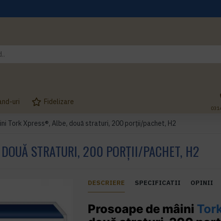
and-uri
Fidelizare
031
i Tork Xpress®, Albe, două straturi, 200 porții/pachet, H2
DOUĂ STRATURI, 200 PORȚII/PACHET, H2
DESCRIERE
SPECIFICATII
OPINII
Prosoape de mâini
Tor