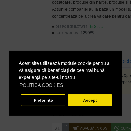
dozatoare, produse din hârtie, produse și s
Acțiunile companiei au la bază un model su
concentrează pe a crea valoare pentru oam
În Stoc
DISPONIBILITATE:
129089
COD PRODUS:
Bazată pe 0 note.
-
Spune-ţi 
Acest site utilizează module cookie pentru a
vă asigura că beneficiați de cea mai bună
Produsul Prosoape de mâini Tork Xpre
experiență pe site-ul nostru
200 porții/pachet, H2 nu poate fi cumpara
POLITICA COOKIES
bucati
Preferinte
Accept
13,77 lei
+ TVA
16,66 lei
TVA inclus
ADAUGĂ ÎN COŞ
CUMP