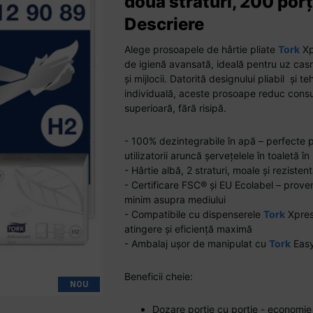
două straturi, 200 porț
Descriere
Alege prosoapele de hârtie pliate
Tork
Xp
de igienă avansată, ideală pentru uz casni
și mijlocii. Datorită designului pliabil și 
individuală, aceste prosoape reduc consu
superioară, fără risipă.
- 100% dezintegrabile în apă – perfecte p
utilizatorii aruncă șervețelele în toaletă î
- Hârtie albă, 2 straturi, moale și rezisten
- Certificare FSC® și EU Ecolabel – prove
minim asupra mediului
- Compatibile cu dispenserele
Tork
Xpres
atingere și eficiență maximă
- Ambalaj ușor de manipulat cu
Tork
Easy
Beneficii cheie:
NOU
Dozare porție cu porție - economie 