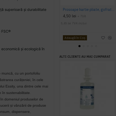
ă superioară și durabilitate
Prosoape hartie pliate, gofrate, verzi, 25 x 23 cm, V fold, 1 strat, AQAS, 250 buc/pachet
4,50 lei
+ TVA
5,45 lei
TVA inclus
te FSC®
Adaugă în Coş
, economică și ecologică în
ALTI CLIENTI AU MAI CUMPARAT
de muncă, cu un portofoliu
strarea curățeniei, în cele
ui Essity, una dintre cele mai
 în sustenabilitate.
l în domeniul produselor de
ducerii și vânzării de produse
consum, dispensere,