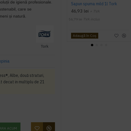
oluții de igienă profesionale.
Sapun spuma mild 1l Tork
stenabil, care se
46,93 lei
+ TVA
eni și natură.
56,79 lei
TVA inclus
Adaugă în Coş
Tork
opinia
ss®, Albe, două straturi,
t decat in multiplu de 21
ARA ACUM