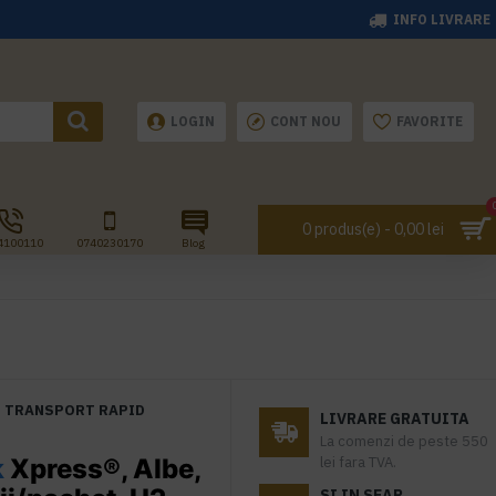
INFO LIVRARE
LOGIN
CONT NOU
FAVORITE
0 produs(e) - 0,00 lei
4100110
0740230170
Blog
TRANSPORT RAPID
LIVRARE GRATUITA
La comenzi de peste 550
k
Xpress®, Albe,
lei fara TVA.
SI IN SEAP