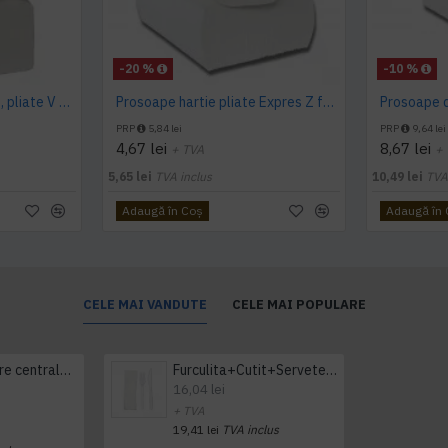
-20 %
-10 %
Prosoape albe de hartie, pliate V fold, 25 x 23 cm, in 2 straturi, 160 buc/pachet, 20 pac/bax, AQAS
Prosoape hartie pliate Expres Z fold, 160 buc / pachet, 2 straturi, 21 x 23 cm, 12 pac / bax, AQAS
PRP
5,84 lei
PRP
9,64 lei
4,67 lei
8,67 lei
+ TVA
+
5,65 lei
TVA inclus
10,49 lei
TVA
Adaugă în Coş
Adaugă în
CELE MAI VANDUTE
CELE MAI POPULARE
Prosop derulare centrala 1 pliu, 300 m Tork
Furculita+Cutit+Servetel 100buc/set
16,04 lei
+ TVA
19,41 lei
TVA inclus