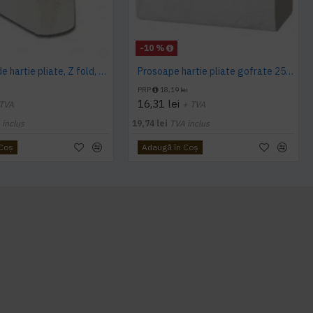
-10 %
Prosoape de hartie pliate, Z fold, 2 straturi, 23 x 23 cm, AQAS, 200 buc/pachet
Prosoape hartie pliate gofrate 250 buc / pachet, 2 straturi, Tork
PRP
18,19 lei
16,31 lei
 TVA
+ TVA
 inclus
19,74 lei
TVA inclus
 Coş
Adaugă în Coş