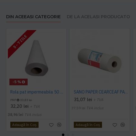
DIN ACEEASI CATEGORIE
DE LA ACELASI PRODUCATOR
5 - 7 ZILE
-5 %
Rola pat impermeabila 50 cm x 50 m, 12 buc./ bax AQAS
SANO PAPER CEARCEAF PAT, 60 cm x 50 m
31,07 lei
+ TVA
PRP
33,83 lei
32,20 lei
+ TVA
37,59 lei
TVA inclus
38,96 lei
TVA inclus
Adaugă în Coş
Adaugă în Coş