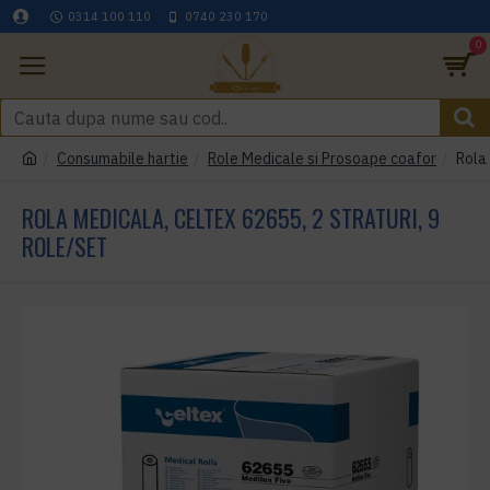
0314 100 110
0740 230 170
0
Consumabile hartie
Role Medicale si Prosoape coafor
Rola 
ROLA MEDICALA, CELTEX 62655, 2 STRATURI, 9
ROLE/SET