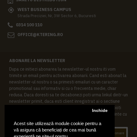
WEST BUSINESS CAMPUS
Strada Preciziei, Nr, 3W Sector 6, Bucuresti
0314 100 110
OFFICE@KTERING.RO
ABONARE LA NEWSLETTER
Dupa ce initiezi abonarea la newsletter-ul nostru iti vom
trimite un email pentru activarea abonarii. Cand esti abonat la
newsletter-ul nostru o sa primesti emailuri cu un caracter
promotional sau informativ si cu o frecventa medie, chiar
redusa. Daca doresti sa te dezabonezi poti urma linkul dintr-un
newsletter primit, daca esti client inregistrat ai o sectiune
speciala in contul tau in acest scop, si de asemenea ne poti
Inchide
contacta oricand pe email pentru orice intrebari sau cerinte cu
privire la datele tale personale.
Acest site utilizează module cookie pentru a
vă asigura că beneficiați de cea mai bună
Abonare
experiență pe site-ul nostru