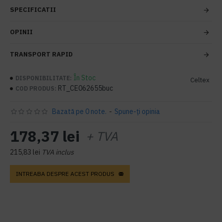
SPECIFICATII
OPINII
TRANSPORT RAPID
În Stoc
DISPONIBILITATE:
Celtex
RT_CE062655buc
COD PRODUS:
Bazată pe 0 note.
-
Spune-ţi opinia
178,37 lei
+ TVA
215,83 lei
TVA inclus
INTREABA DESPRE ACEST PRODUS