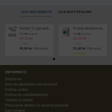
CELE MAI VANDUTE
CELE MAI POPULARE
Pachet 5 x gel antibacterian 50ml si 3 x Servetele antibacteriene 48 buc Hygienium
Prosop derulare centrala 1 pliu, 300 m Tork
PRP
66,43 lei
PRP
34,65 lei
49,21 lei
26,94 lei
+ TVA
+ TVA
59,54 lei
TVA inclus
32,60 lei
TVA inclus
INFORMATII
Despre noi
Date de identificare ale societatii
Politica cookie
Politica de confidentialitate
Termeni si conditii
Prelucrarea datelor cu caracter personal
Cum comand