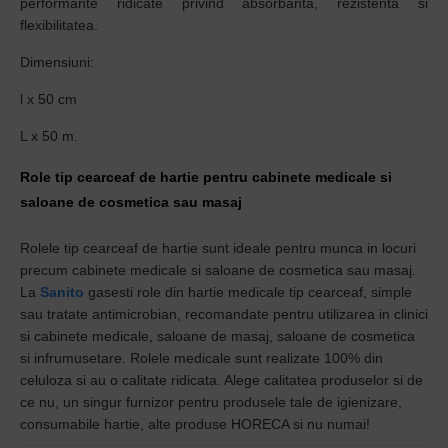
performante ridicate privind absorbanta, rezistenta si
flexibilitatea.
Dimensiuni:
l x 50 cm
L x 50 m.
Role tip cearceaf de hartie pentru cabinete medicale si
saloane de cosmetica sau masaj
Rolele tip cearceaf de hartie sunt ideale pentru munca in locuri
precum cabinete medicale si saloane de cosmetica sau masaj.
La
Sanito
gasesti role din hartie medicale tip cearceaf, simple
sau tratate antimicrobian, recomandate pentru utilizarea in clinici
si cabinete medicale, saloane de masaj, saloane de cosmetica
si infrumusetare. Rolele medicale sunt realizate 100% din
celuloza si au o calitate ridicata. Alege calitatea produselor si de
ce nu, un singur furnizor pentru produsele tale de igienizare,
consumabile hartie, alte produse HORECA si nu numai!