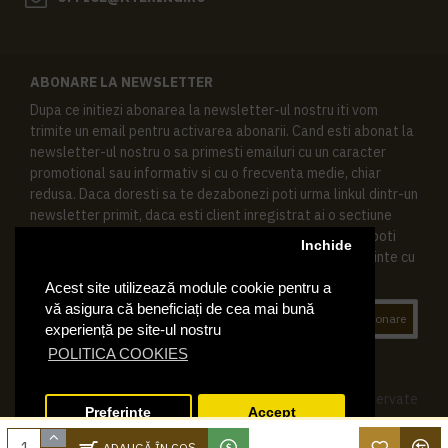
ABONARE LA NEWSLETTER
Dupa ce initiezi abonarea la newsletter-ul nostru iti vom
trimite un email pentru activarea abonarii. Cand esti abonat la
newsletter-ul nostru o sa primesti emailuri cu un caracter
promotional sau informativ si cu o frecventa medie, chiar
redusa. Daca doresti sa te dezabonezi poti urma linkul dintr-un
newsletter primit, daca esti client inregistrat ai o sectiune
speciala in contul tau in acest scop, si de asemenea ne poti
Inchide
contacta oricand pe email pentru orice intrebari sau cerinte cu
privire la datele tale personale.
Acest site utilizează module cookie pentru a
vă asigura că beneficiați de cea mai bună
Abonare
experiență pe site-ul nostru
POLITICA COOKIES
© 2019 Ktering.ro , Toate drepturile rezervate
Preferinte
Accept
ADAUGĂ ÎN COŞ