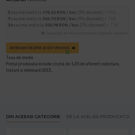
5
sau mai multe la
374,42 RON / buc
(3% discount)
+ TVA
9
sau mai multe la
366,70 RON / buc
(5% discount)
+ TVA
14
sau mai multe la
358,98 RON / buc
(7% discount)
+ TVA
Cupoanele de discount anuleaza aceasta reducere
INTREABA DESPRE ACEST PRODUS
Taxa de mediu
Pretul produsului include costul de 5,45 lei aferent colectarii,
tratarii si eliminarii DEEE.
DIN ACEEASI CATEGORIE
DE LA ACELASI PRODUCATOR