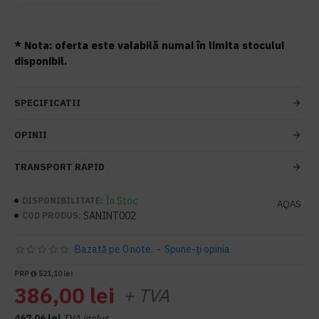
* Nota: oferta este valabilă numai în limita stocului
disponibil.
SPECIFICATII
OPINII
TRANSPORT RAPID
În Stoc
DISPONIBILITATE:
AQAS
SANINT002
COD PRODUS:
Bazată pe 0 note.
-
Spune-ţi opinia
PRP
521,10 lei
386,00 lei
+ TVA
467,06 lei
TVA inclus