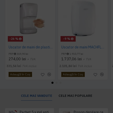
-26 %
-9 %
Uscator de maini din plastic 1400 W AQAS
Uscator de maini MACHFLOW, gama Eco, actionare cu senzor, Mediclinics
PRP
369,90 lei
PRP
1.910,77 lei
274,00 lei
1.737,06 lei
+ TVA
+ TVA
331,54 lei
TVA inclus
2.101,84 lei
TVA inclus
Adaugă în Coş
Adaugă în Coş
CELE MAI VANDUTE
CELE MAI POPULARE
Pachet 5 x gel antibacterian 50ml si 3 x Servetele antibacteriene 48 buc Hygienium
Prosop derulare centrala 1 pliu, 300 m Tork