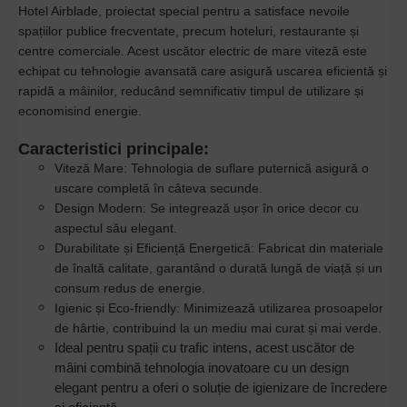
Hotel Airblade, proiectat special pentru a satisface nevoile
spațiilor publice frecventate, precum hoteluri, restaurante și
centre comerciale. Acest uscător electric de mare viteză este
echipat cu tehnologie avansată care asigură uscarea eficientă și
rapidă a mâinilor, reducând semnificativ timpul de utilizare și
economisind energie.
Caracteristici principale:
Viteză Mare:
Tehnologia de suflare puternică asigură o
uscare completă în câteva secunde.
Design Modern:
Se integrează ușor în orice decor cu
aspectul său elegant.
Durabilitate și Eficiență Energetică:
Fabricat din materiale
de înaltă calitate, garantând o durată lungă de viață și un
consum redus de energie.
Igienic și Eco-friendly:
Minimizează utilizarea prosoapelor
de hârtie, contribuind la un mediu mai curat și mai verde.
Ideal pentru spații cu trafic intens, acest uscător de
mâini combină tehnologia inovatoare cu un design
elegant pentru a oferi o soluție de igienizare de încredere