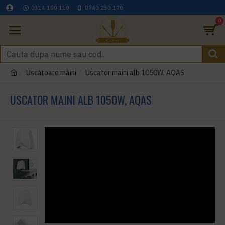
0314 100 110
0740 230 170
0
Uscătoare mâini
Uscator maini alb 1050W, AQAS
USCATOR MAINI ALB 1050W, AQAS