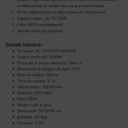
contribuind la un mediu mai curat și mai modern.
Ecran digital pentru a afișa starea de funcționare.
Zgomot redus, de 70-75DB
Filtru HEPA autodetașabil.
Senzor infrarosu automat.
Detalii tehnice:
Tensiune: AC 110/220V 50/60HZ
Putere nominală: 1800W
Protecție la șocuri electrice: Clasa II
Rezistență la stropire de apă: IPX1
Ritm de suflare: 90m/s
Timp de uscare: 5-7s
Viteză motor: 32000r/min
Material: ECO ABS
Filtru HEPA
Moduri cald și rece
Dimensiuni
30*19*65 cm
greutate:
10.1kg
Garantie: 2 ani