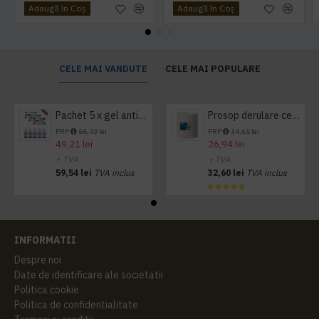
Adaugă în Coş
Adaugă în Coş
CELE MAI VANDUTE
CELE MAI POPULARE
Pachet 5 x gel antibacterian 50ml si 3 x Servetele antibacteriene 48 buc Hygienium
Prosop derulare centrala 1 pliu, 300 m Tork
PRP
66,43 lei
PRP
34,65 lei
49,21 lei
26,94 lei
+ TVA
+ TVA
59,54 lei
TVA inclus
32,60 lei
TVA inclus
INFORMATII
Despre noi
Date de identificare ale societatii
Politica cookie
Politica de confidentialitate