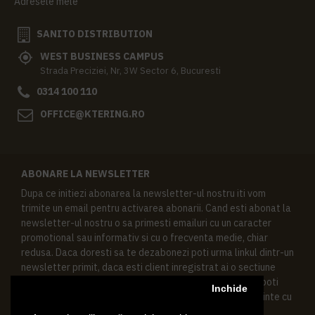
Adresele mele
SANITO DISTRIBUTION
WEST BUSINESS CAMPUS
Strada Preciziei, Nr, 3W Sector 6, Bucuresti
0314 100 110
OFFICE@KTERING.RO
ABONARE LA NEWSLETTER
Dupa ce initiezi abonarea la newsletter-ul nostru iti vom
trimite un email pentru activarea abonarii. Cand esti abonat la
newsletter-ul nostru o sa primesti emailuri cu un caracter
promotional sau informativ si cu o frecventa medie, chiar
redusa. Daca doresti sa te dezabonezi poti urma linkul dintr-un
newsletter primit, daca esti client inregistrat ai o sectiune
speciala in contul tau in acest scop, si de asemenea ne poti
Inchide
contacta oricand pe email pentru orice intrebari sau cerinte cu
privire la datele tale personale.