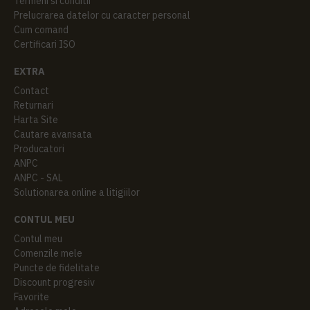
Termeni si conditii
Prelucrarea datelor cu caracter personal
Cum comand
Certificari ISO
EXTRA
Contact
Returnari
Harta Site
Cautare avansata
Producatori
ANPC
ANPC - SAL
Solutionarea online a litigiilor
CONTUL MEU
Contul meu
Comenzile mele
Puncte de fidelitate
Discount progresiv
Favorite