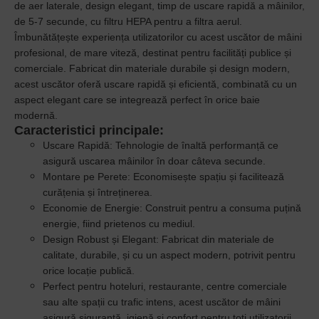
de aer laterale, design elegant, timp de uscare rapidă a mâinilor,
de 5-7 secunde, cu filtru HEPA pentru a filtra aerul.
Îmbunătățește experiența utilizatorilor cu acest uscător de mâini
profesional, de mare viteză, destinat pentru facilități publice și
comerciale. Fabricat din materiale durabile și design modern,
acest uscător oferă uscare rapidă și eficientă, combinată cu un
aspect elegant care se integrează perfect în orice baie
modernă.
Caracteristici principale:
Uscare Rapidă:
Tehnologie de înaltă performanță ce
asigură uscarea mâinilor în doar câteva secunde.
Montare pe Perete:
Economisește spațiu și facilitează
curățenia și întreținerea.
Economie de Energie:
Construit pentru a consuma puțină
energie, fiind prietenos cu mediul.
Design Robust și Elegant:
Fabricat din materiale de
calitate, durabile, și cu un aspect modern, potrivit pentru
orice locație publică.
Perfect pentru hoteluri, restaurante, centre comerciale
sau alte spații cu trafic intens, acest uscător de mâini
asigură siguranță, igienă și confort pentru toți utilizatorii,