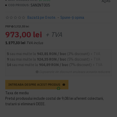
AQAS
SANINT005
COD PRODUS:
Bazată pe 0 note.
-
Spune-ţi opinia
PRP
1.313,55 lei
973,00 lei
+ TVA
1.177,33 lei
TVA inclus
5
sau mai multe la
943,81 RON / buc
(3% discount)
+ TVA
9
sau mai multe la
924,35 RON / buc
(5% discount)
+ TVA
14
sau mai multe la
904,89 RON / buc
(7% discount)
+ TVA
Cupoanele de discount anuleaza aceasta reducere
INTREABA DESPRE ACEST PRODUS
Taxa de mediu
Pretul produsului include costul de 9,08 lei aferent colectarii,
tratarii si eliminarii DEEE.