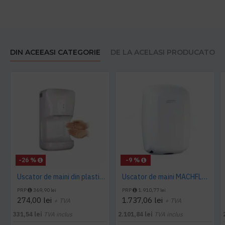
DIN ACEEASI CATEGORIE
DE LA ACELASI PRODUCATOR
-26 %
-9 %
Uscator de maini din plastic 1400 W AQAS
Uscator de maini MACHFLOW, gama Eco, actionare cu senzor, Mediclinics
PRP
369,90 lei
PRP
1.910,77 lei
274,00 lei
1.737,06 lei
+ TVA
+ TVA
331,54 lei
TVA inclus
2.101,84 lei
TVA inclus