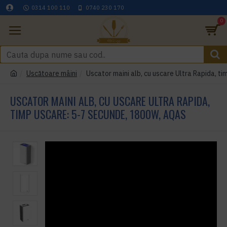
0314 100 110
0740 230 170
0
Uscătoare mâini
Uscator maini alb, cu uscare Ultra Rapida, 
USCATOR MAINI ALB, CU USCARE ULTRA RAPIDA,
TIMP USCARE: 5-7 SECUNDE, 1800W, AQAS