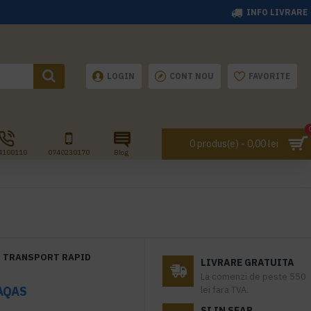
INFO LIVRARE
LOGIN
CONT NOU
FAVORITE
0 produs(e) - 0,00 lei
4100110
0740230170
Blog
TRANSPORT RAPID
LIVRARE GRATUITA
La comenzi de peste 550
AQAS
lei fara TVA.
SI IN SEAP