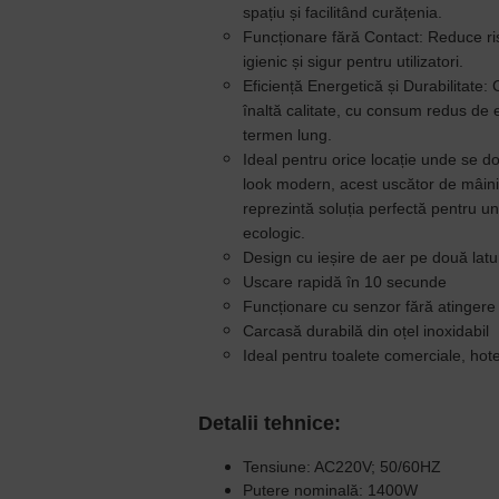
spațiu și facilitând curățenia.
Funcționare fără Contact:
Reduce ris
igienic și sigur pentru utilizatori.
Eficiență Energetică și Durabilitate:
C
înaltă calitate, cu consum redus de 
termen lung.
Ideal pentru orice locație unde se do
look modern, acest uscător de mâini
reprezintă soluția perfectă pentru un
ecologic.
Design cu ieșire de aer pe două latu
Uscare rapidă în 10 secunde
Funcționare cu senzor fără atingere
Carcasă durabilă din oțel inoxidabil
Ideal pentru toalete comerciale, hotel
Detalii tehnice:
Tensiune: AC220V; 50/60HZ
Putere nominală: 1400W