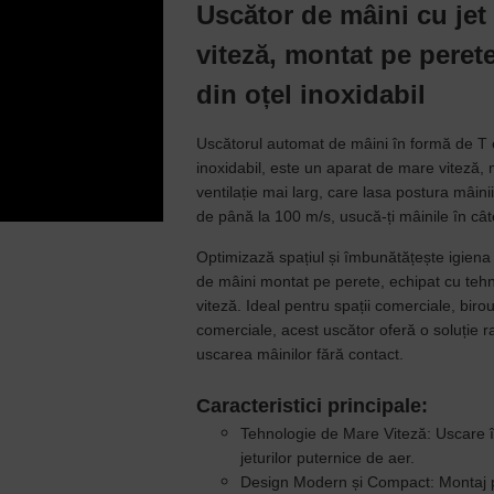
Uscător de mâini cu jet
viteză, montat pe perete
din oțel inoxidabil
Uscătorul automat de mâini în formă de T 
inoxidabil, este un aparat de mare viteză, 
ventilație mai larg, care lasa postura mâinii
de până la 100 m/s, usucă-ți mâinile în câ
Optimizază spațiul și îmbunătățește igiena 
de mâini montat pe perete, echipat cu teh
viteză. Ideal pentru spații comerciale, birou
comerciale, acest uscător oferă o soluție ra
uscarea mâinilor fără contact.
Caracteristici principale:
Tehnologie de Mare Viteză:
Uscare î
jeturilor puternice de aer.
Design Modern și Compact:
Montaj 