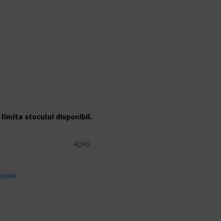
limita stocului disponibil.
AQAS
opinia