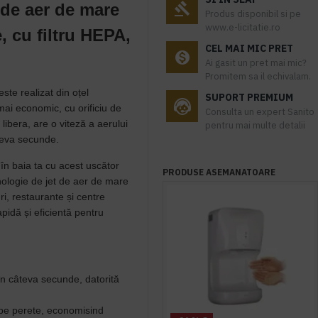
 de aer de mare
Produs disponibil si pe
www.e-licitatie.ro
, cu filtru HEPA,
CEL MAI MIC PRET
Ai gasit un pret mai mic?
Promitem sa il echivalam.
este
realizat din oțel
SUPORT PREMIUM
mai economic, cu orificiu de
Consulta un expert Sanito
 libera, are o viteză a aerului
pentru mai multe detalii
teva secunde.
în baia ta cu acest uscător
PRODUSE ASEMANATOARE
nologie de jet de aer de mare
ri, restaurante și centre
pidă și eficientă pentru
n câteva secunde, datorită
pe perete, economisind