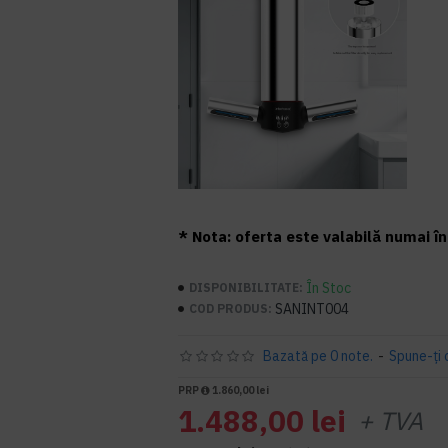
* Nota: oferta este valabilă numai în 
În Stoc
DISPONIBILITATE:
SANINT004
COD PRODUS:
Bazată pe 0 note.
-
Spune-ţi 
PRP
1.860,00 lei
1.488,00 lei
+ TVA