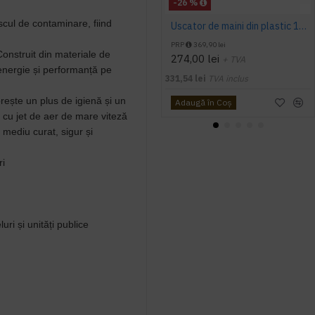
-26 %
cul de contaminare, fiind
Uscator de maini din plastic 1400 W AQAS
PRP
369,90 lei
onstruit din materiale de
274,00 lei
+ TVA
energie și performanță pe
331,54 lei
TVA inclus
rește un plus de igienă și un
Adaugă în Coş
 cu jet de aer de mare viteză
 mediu curat, sigur și
ri
uri și unități publice