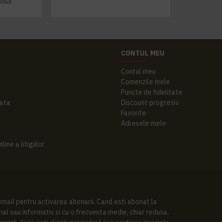
nclus
CONTUL MEU
Contul meu
Comenzile mele
Puncte de fidelitate
ata
Discount progresiv
Favorite
Adresele mele
ine a litigiilor
 email pentru activarea abonarii. Cand esti abonat la
al sau informativ si cu o frecventa medie, chiar redusa.