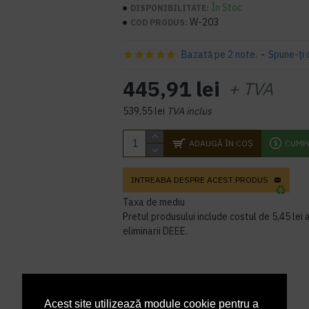
În Stoc
DISPONIBILITATE:
W-203
COD PRODUS:
Bazată pe 2 note.
-
Spune-ţi 
445,91 lei
+ TVA
539,55 lei
TVA inclus
ADAUGĂ ÎN COŞ
CUMP
INTREABA DESPRE ACEST PRODUS
Taxa de mediu
Pretul produsului include costul de 5,45 lei a
eliminarii DEEE.
Acest site utilizează module cookie pentru a