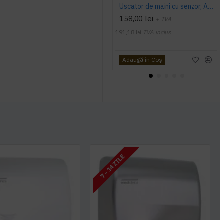
Uscator de maini cu senzor, AQAS,1800 W, alb
158,00 lei
+ TVA
191,18 lei
TVA inclus
Adaugă în Coş
7 - 14 ZILE