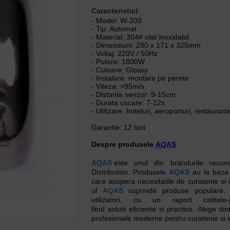
Caracteristici
:
- Model: W-203
- Tip: Automat
- Material: 304# otel inoxidabil
- Dimensiuni: 290 x 171 x 325mm
- Voltaj: 220V / 50Hz
- Putere: 1800W
- Culoare: Glossy
- Instalare: montare pe perete
- Viteza: >95m/s
- Distanta senzor: 9-15cm
- Durata uscare: 7-12s
- Utilizare: hoteluri, aeroporturi, restaurant
Garantie: 12 luni
Despre produsele
AQAS
AQAS
este unul din brandurile recu
Distribution. Produsele
AQAS
au la baza
care acopera necesitatile de curatenie si 
ul
AQAS
cuprinde produse populare, 
utilizatori, cu un raport calitate
fiind solutii eficiente si practice. Alege 
profesionale moderne pentru curatenie si 