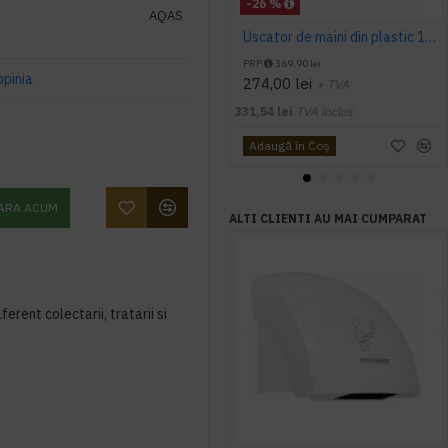
-26 %
AQAS
Uscator de maini din plastic 1400 W AQAS
PRP
369,90 lei
opinia
274,00 lei
+ TVA
331,54 lei
TVA inclus
Adaugă în Coş
ARA ACUM
ALTI CLIENTI AU MAI CUMPARAT
ferent colectarii, tratarii si