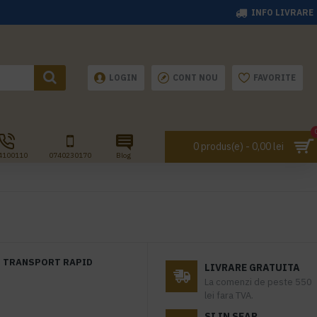
INFO LIVRARE
LOGIN
CONT NOU
FAVORITE
0 produs(e) - 0,00 lei
4100110
0740230170
Blog
TRANSPORT RAPID
LIVRARE GRATUITA
La comenzi de peste 550
lei fara TVA.
SI IN SEAP