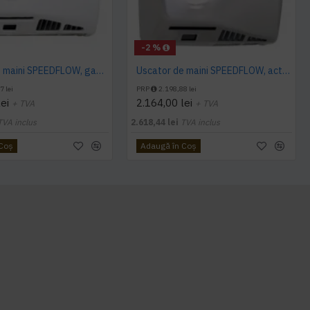
-2 %
Uscator de maini SPEEDFLOW, gama ECO, actionare cu senzor, Mediclinics
Uscator de maini SPEEDFLOW, actionare cu senzor, Mediclinics
7 lei
PRP
2.198,88 lei
ei
2.164,00 lei
+ TVA
+ TVA
TVA inclus
2.618,44 lei
TVA inclus
 Coş
Adaugă în Coş