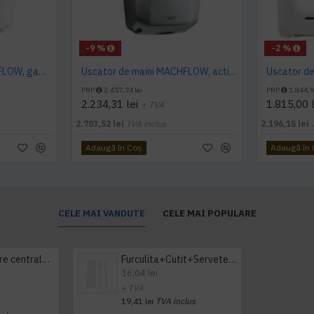
-9 %
-2 %
Uscator de maini MACHFLOW, gama Eco, actionare cu senzor, Mediclinics
Uscator de maini MACHFLOW, actionare cu senzor, gama ECO, Mediclinics
PRP
2.457,74 lei
PRP
1.844,9
2.234,31 lei
1.815,00 l
+ TVA
2.703,52 lei
TVA inclus
2.196,15 lei
Adaugă în Coş
Adaugă în
CELE MAI VANDUTE
CELE MAI POPULARE
Prosop derulare centrala 1 pliu, 300 m Tork
Furculita+Cutit+Servetel 100buc/set
16,04 lei
+ TVA
19,41 lei
TVA inclus