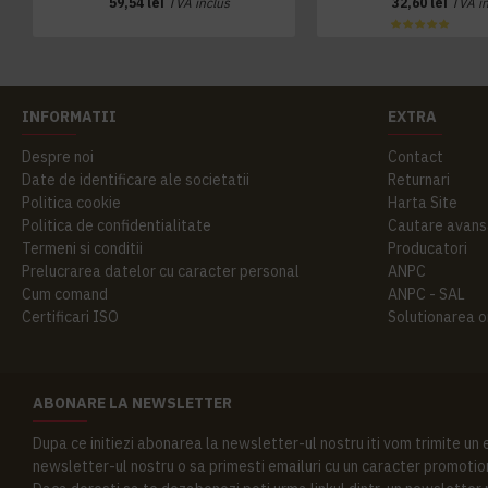
59,54 lei
TVA inclus
32,60 lei
TVA i
INFORMATII
EXTRA
Despre noi
Contact
Date de identificare ale societatii
Returnari
Politica cookie
Harta Site
Politica de confidentialitate
Cautare avans
Termeni si conditii
Producatori
Prelucrarea datelor cu caracter personal
ANPC
Cum comand
ANPC - SAL
Certificari ISO
Solutionarea onl
ABONARE LA NEWSLETTER
Dupa ce initiezi abonarea la newsletter-ul nostru iti vom trimite un
newsletter-ul nostru o sa primesti emailuri cu un caracter promotion