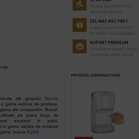
Produs disponibil si pe
www.e-licitatie.ro
CEL MAI MIC PRET
Ai gasit un pret mai mic?
Promitem sa il echivalam.
SUPORT PREMIUM
Consulta un expert Sanito
pentru mai multe detalii
e etc
PRODUSE ASEMANATOARE
noscute ale grupului
Sanito
 o gama extinsa de produse,
igiena ale companiilor. Brand-
utilzate pe scara larga de
-pret excelent in piata,
dintr-o gama variata de produse
igiena, marca
AQAS
.