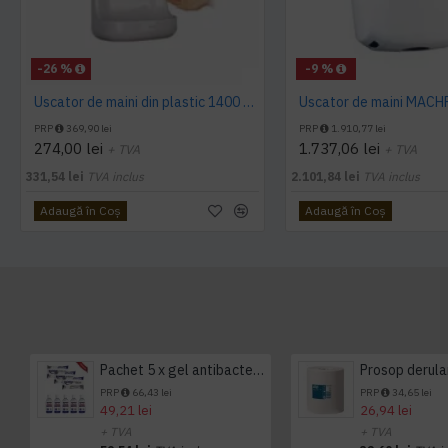
-26 %
-9 %
Uscator de maini din plastic 1400 W AQAS
PRP
369,90 lei
PRP
1.910,77 lei
274,00 lei
1.737,06 lei
+ TVA
+ TVA
331,54 lei
TVA inclus
2.101,84 lei
TVA inclus
Adaugă în Coş
Adaugă în Coş
Pachet 5 x gel antibacterian 50ml si 3 x Servetele antibacteriene 48 buc Hygienium
PRP
66,43 lei
PRP
34,65 lei
49,21 lei
26,94 lei
+ TVA
+ TVA