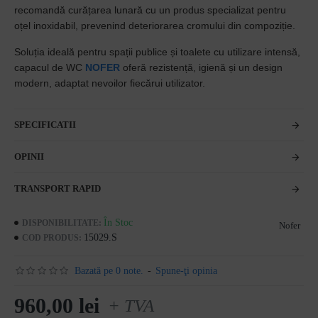
recomandă curățarea lunară cu un produs specializat pentru
oțel inoxidabil, prevenind deteriorarea cromului din compoziție.
Soluția ideală pentru spații publice și toalete cu utilizare intensă,
capacul de WC
NOFER
oferă rezistență, igienă și un design
modern, adaptat nevoilor fiecărui utilizator.
SPECIFICATII
OPINII
TRANSPORT RAPID
În Stoc
DISPONIBILITATE:
Nofer
15029.S
COD PRODUS:
Bazată pe 0 note.
-
Spune-ţi opinia
960,00 lei
+ TVA