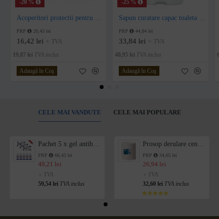
-20 %
-25 %
Acoperitori protectii pentru colacul de toaleta, 250 buc/set
Sapun curatare capac toaleta Tork, 475 utilizari
PRP
20,43 lei
PRP
44,84 lei
16,42 lei
33,84 lei
+ TVA
+ TVA
19,87 lei
TVA inclus
40,95 lei
TVA inclus
Adaugă în Coş
Adaugă în Coş
CELE MAI VANDUTE
CELE MAI POPULARE
Pachet 5 x gel antibacterian 50ml si 3 x Servetele antibacteriene 48 buc Hygienium
Prosop derulare centrala 1 pliu, 300 m Tork
PRP
66,43 lei
PRP
34,65 lei
49,21 lei
26,94 lei
+ TVA
+ TVA
59,54 lei
TVA inclus
32,60 lei
TVA inclus