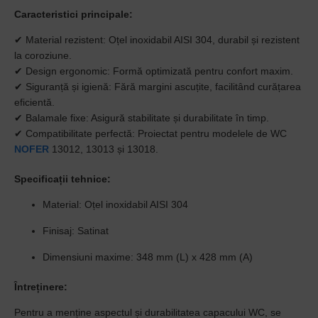
Caracteristici principale:
✔
Material rezistent:
Oțel inoxidabil AISI 304, durabil și rezistent
la coroziune.
✔
Design ergonomic:
Formă optimizată pentru confort maxim.
✔
Siguranță și igienă:
Fără margini ascuțite, facilitând curățarea
eficientă.
✔
Balamale fixe:
Asigură stabilitate și durabilitate în timp.
✔
Compatibilitate perfectă:
Proiectat pentru modelele de WC
NOFER
13012, 13013 și 13018.
Specificații tehnice:
Material:
Oțel inoxidabil AISI 304
Finisaj:
Satinat
Dimensiuni maxime:
348 mm (L) x 428 mm (A)
Întreținere:
Pentru a menține aspectul și durabilitatea capacului WC, se