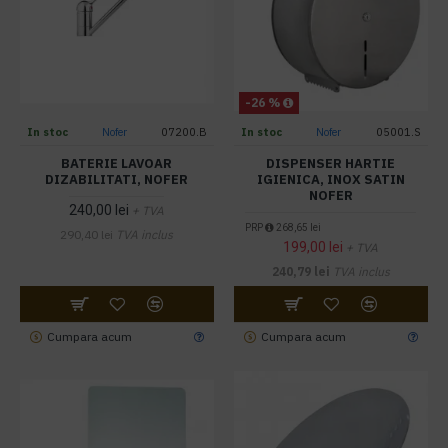
-26 %
In stoc
Nofer
07200.B
In stoc
Nofer
05001.S
BATERIE LAVOAR
DISPENSER HARTIE
DIZABILITATI, NOFER
IGIENICA, INOX SATIN
NOFER
240,00 lei
+ TVA
PRP
268,65 lei
290,40 lei
TVA inclus
199,00 lei
+ TVA
240,79 lei
TVA inclus
Cumpara acum
Cumpara acum