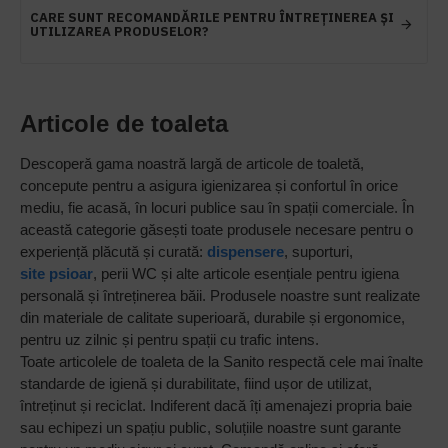
CARE SUNT RECOMANDĂRILE PENTRU ÎNTREȚINEREA ȘI
UTILIZAREA PRODUSELOR?
Articole de toaleta
Descoperă gama noastră largă de articole de toaletă,
concepute pentru a asigura igienizarea și confortul în orice
mediu, fie acasă, în locuri publice sau în spații comerciale. În
această categorie găsești toate produsele necesare pentru o
experiență plăcută și curată:
dispensere
, suporturi,
site psioar
, perii WC și alte articole esențiale pentru igiena
personală și întreținerea băii. Produsele noastre sunt realizate
din materiale de calitate superioară, durabile și ergonomice,
pentru uz zilnic și pentru spații cu trafic intens.
Toate articolele de toaleta de la Sanito respectă cele mai înalte
standarde de igienă și durabilitate, fiind ușor de utilizat,
întreținut și reciclat. Indiferent dacă îți amenajezi propria baie
sau echipezi un spațiu public, soluțiile noastre sunt garante