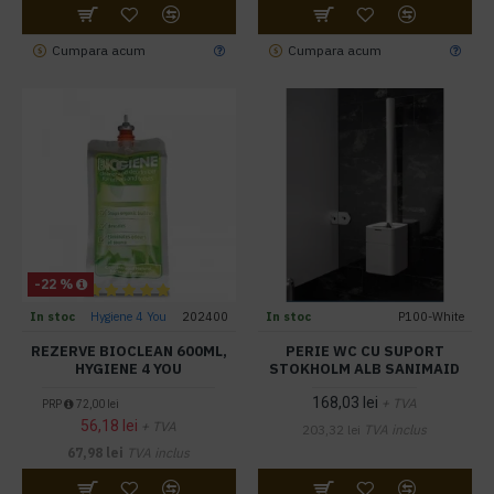
Cumpara acum
Cumpara acum
-22 %
In stoc
Hygiene 4 You
202400
In stoc
P100-White
REZERVE BIOCLEAN 600ML,
PERIE WC CU SUPORT
HYGIENE 4 YOU
STOKHOLM ALB SANIMAID
168,03 lei
+ TVA
PRP
72,00 lei
56,18 lei
+ TVA
203,32 lei
TVA inclus
67,98 lei
TVA inclus