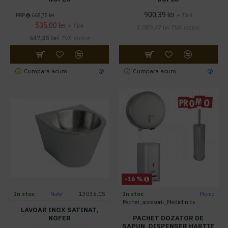
900,39 lei
+ TVA
PRP
668,75 lei
535,00 lei
+ TVA
1.089,47 lei
TVA inclus
647,35 lei
TVA inclus
Cumpara acum
Cumpara acum
-16 %
In stoc
Nofer
13036.CS
In stoc
Promo
Pachet_accesorii_Mediclinics
LAVOAR INOX SATINAT,
NOFER
PACHET DOZATOR DE
SAPUN, DISPENSER HARTIE