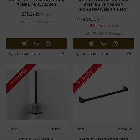
NEGRU MAT, ALAMA
PENTRU REZERVOR
INCASTRAT, NEGRU-MAT
236,25 lei
+ TVA
PRP
236,65 lei
285,86 lei
TVA inclus
204,75 lei
+ TVA
247,75 lei
TVA inclus
Cumpara acum
Cumpara acum
7 - 10 ZILE
7 - 10 ZILE
Sonia
185986
Sonia
166411
PERIE WC SONIA
BARA PORTPROSOP DIN