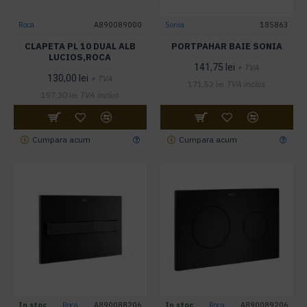
Roca
A890089000
Sonia
185863
CLAPETA PL 10 DUAL ALB
PORTPAHAR BAIE SONIA
LUCIOS,ROCA
141,75 lei
+ TVA
130,00 lei
+ TVA
171,52 lei
TVA inclus
157,30 lei
TVA inclus
Cumpara acum
Cumpara acum
In stoc
Roca
A890088206
In stoc
Roca
A890089206