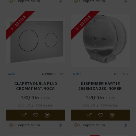
Cumpara acum
Cumpara acum
7 - 10 ZILE
7 - 10 ZILE
Roca
A890089002
Nofer
05006.S
CLAPETA DUBLA PL10
DISPENSER HARTIE
CROMAT MAT,ROCA
IGIENICA 230, NOFER
130,00 lei
159,00 lei
+ TVA
+ TVA
157,30 lei
TVA inclus
192,39 lei
TVA inclus
Cumpara acum
Cumpara acum