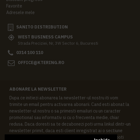
Favorite
Adresele mele
SANITO DISTRIBUTION
WEST BUSINESS CAMPUS
Strada Preciziei, Nr, 3W Sector 6, Bucuresti
0314 100 110
OFFICE@KTERING.RO
ABONARE LA NEWSLETTER
Dupa ce initiezi abonarea la newsletter-ul nostru iti vom
trimite un email pentru activarea abonarii. Cand esti abonat la
newsletter-ul nostru o sa primesti emailuri cu un caracter
promotional sau informativ si cu o frecventa medie, chiar
redusa. Daca doresti sa te dezabonezi poti urma linkul dintr-un
newsletter primit, daca esti client inregistrat ai o sectiune
speciala in contul tau in acest scop, si de asemenea ne poti