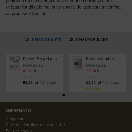
pentru un mediu sigur și curat. Comandă online și oferă
utilizatorilor tăi cele mai bune condiții de igienizare și confort,
cu produsele Sanito!
CELE MAI VANDUTE
CELE MAI POPULARE
Pachet 5 x gel antibacterian 50ml si 3 x Servetele antibacteriene 48 buc Hygienium
Prosop derulare centrala 1 pliu, 300 m Tork
PRP
66,43 lei
PRP
34,65 lei
49,21 lei
26,94 lei
+ TVA
+ TVA
59,54 lei
TVA inclus
32,60 lei
TVA inclus
INFORMATII
Despre noi
Date de identificare ale societatii
Politica cookie