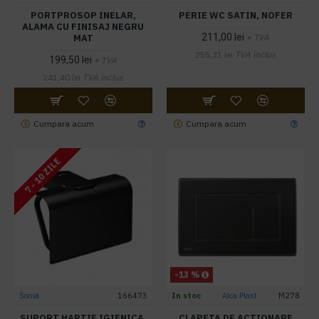
PORTPROSOP INELAR,
PERIE WC SATIN, NOFER
ALAMA CU FINISAJ NEGRU
211,00 lei
MAT
+ TVA
255,31 lei
TVA inclus
199,50 lei
+ TVA
241,40 lei
TVA inclus
Cumpara acum
Cumpara acum
7 - 10 ZILE
-13 %
Sonia
166473
In stoc
Alca Plast
M278
SUPORT HARTIE IGIENICA,
CLAPETA DE ACTIONARE