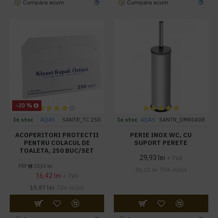
Cumpara acum
Cumpara acum
-20 %
In stoc
AQAS
SANTR_TC 250
In stoc
AQAS
SANTR_DMK0408
ACOPERITORI PROTECTII
PERIE INOX WC, CU
PENTRU COLACUL DE
SUPORT PERETE
TOALETA, 250 BUC/SET
29,93 lei
+ TVA
PRP
20,43 lei
36,22 lei
TVA inclus
16,42 lei
+ TVA
19,87 lei
TVA inclus