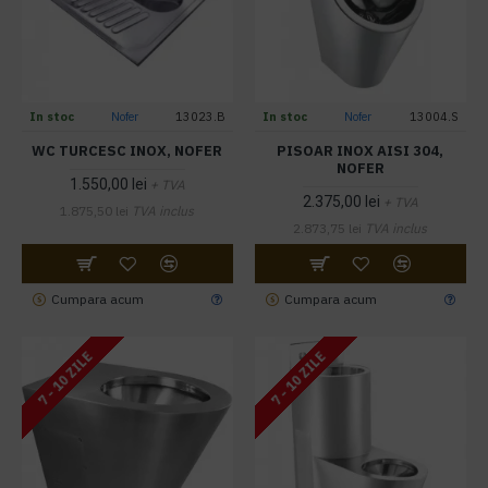
In stoc
Nofer
13023.B
In stoc
Nofer
13004.S
WC TURCESC INOX, NOFER
PISOAR INOX AISI 304,
NOFER
1.550,00 lei
+ TVA
2.375,00 lei
+ TVA
1.875,50 lei
TVA inclus
2.873,75 lei
TVA inclus
Cumpara acum
Cumpara acum
7 - 10 ZILE
7 - 10 ZILE