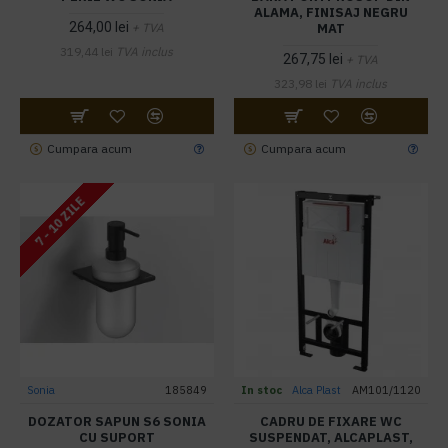
ALAMA, FINISAJ NEGRU
264,00 lei
MAT
+ TVA
319,44 lei
TVA inclus
267,75 lei
+ TVA
323,98 lei
TVA inclus
Cumpara acum
Cumpara acum
7 - 10 ZILE
Sonia
185849
In stoc
Alca Plast
AM101/1120
DOZATOR SAPUN S6 SONIA
CADRU DE FIXARE WC
CU SUPORT
SUSPENDAT, ALCAPLAST,