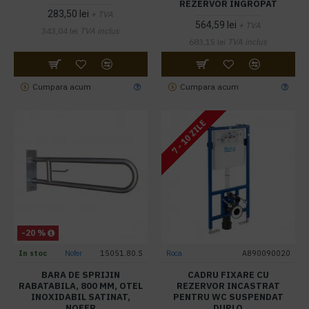
REZERVOR INGROPAT
283,50 lei
+ TVA
564,59 lei
+ TVA
343,04 lei
TVA inclus
683,15 lei
TVA inclus
Cumpara acum
Cumpara acum
7 - 10 ZILE
-20 %
In stoc
Nofer
15051.80.S
Roca
A890090020
BARA DE SPRIJIN
CADRU FIXARE CU
RABATABILA, 800 MM, OTEL
REZERVOR INCASTRAT
INOXIDABIL SATINAT,
PENTRU WC SUSPENDAT
NOFER
DUPLO