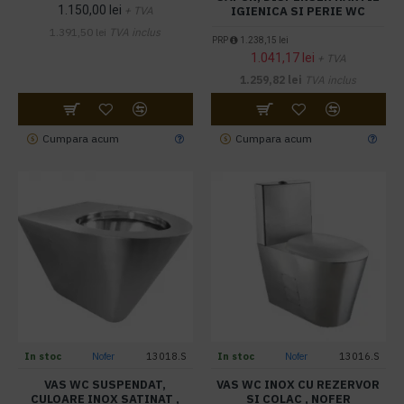
1.150,00 lei
IGIENICA SI PERIE WC
+ TVA
1.391,50 lei
TVA inclus
PRP
1.238,15 lei
1.041,17 lei
+ TVA
1.259,82 lei
TVA inclus
Cumpara acum
Cumpara acum
In stoc
Nofer
13018.S
In stoc
Nofer
13016.S
VAS WC SUSPENDAT,
VAS WC INOX CU REZERVOR
CULOARE INOX SATINAT ,
SI COLAC , NOFER