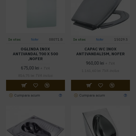
In stoc
Nofer
08071.B
In stoc
Nofer
15029.S
OGLINDA INOX
CAPAC WC INOX
ANTIVANDAL 700 X 500
ANTIVANDALISM, NOFER
,NOFER
960,00 lei
+ TVA
675,00 lei
+ TVA
1.161,60 lei
TVA inclus
816,75 lei
TVA inclus
Cumpara acum
Cumpara acum