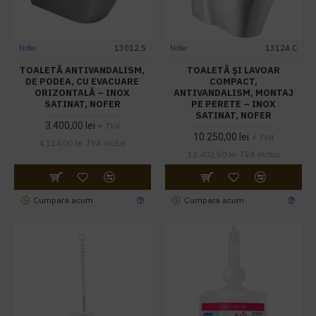
Nofer
13012.S
Nofer
13124.C
TOALETĂ ANTIVANDALISM,
TOALETĂ ȘI LAVOAR
DE PODEA, CU EVACUARE
COMPACT,
ORIZONTALĂ – INOX
ANTIVANDALISM, MONTAJ
SATINAT, NOFER
PE PERETE – INOX
SATINAT, NOFER
3.400,00 lei
+ TVA
10.250,00 lei
+ TVA
4.114,00 lei
TVA inclus
12.402,50 lei
TVA inclus
Cumpara acum
Cumpara acum