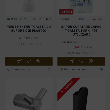
-25 %
In stoc
OEM
RT_OI22102buc
In stoc
Tork
420302
PERIE PENTRU TOALETA CU
SAPUN CURATARE CAPAC
SUPORT DIN PLASTIC
TOALETA TORK, 475
UTILIZARI
6,95 lei
+ TVA
PRP
44,84 lei
8,41 lei
TVA inclus
33,84 lei
+ TVA
40,95 lei
TVA inclus
Cumpara acum
Cumpara acum
7 - 10 ZILE