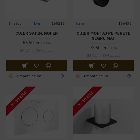
In stoc
Nofer
16821S
Sonia
166435
CUIER SATIN, NOFER
CUIER MONTAJ PE PERETE
NEGRU MAT
66,50 lei
+ TVA
73,50 lei
+ TVA
80,47 lei
TVA inclus
88,94 lei
TVA inclus
Cumpara acum
Cumpara acum
7 - 10 ZILE
7 - 10 ZILE