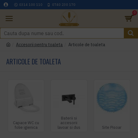
0314 100 110
0740 230 170
0
Accesorii pentru toaleta
Articole de toaleta
ARTICOLE DE TOALETA
Baterii si
Capace WC cu
accesorii
folie igienica
lavoar si dus
Site Pisoar