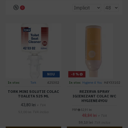
0
NOU
-8 %
In stoc
Tork
425302
In stoc
Hygiene 4 You
H4Y33102
TORK MINI SOLUTIE COLAC
REZERVA SPRAY
TOALETA 525 ML
IGIENIZANT COLAC WC
HYGIENE4YOU
43,80 lei
+ TVA
PRP
52,91 lei
53,00 lei
TVA inclus
48,84 lei
+ TVA
59,10 lei
TVA inclus