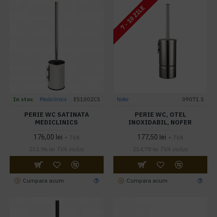
7 - 10 ZILE
In stoc
Mediclinics
ES1002CS
Nofer
09071.S
PERIE WC SATINATA
PERIE WC, OTEL
MEDICLINICS
INOXIDABIL, NOFER
176,00 lei
177,50 lei
+ TVA
+ TVA
212,96 lei
TVA inclus
214,78 lei
TVA inclus
Cumpara acum
Cumpara acum