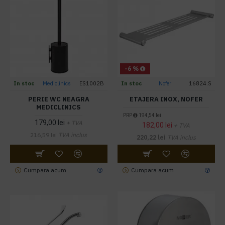
-6 %
In stoc
Mediclinics
ES1002B
In stoc
Nofer
16824.S
PERIE WC NEAGRA
ETAJERA INOX, NOFER
MEDICLINICS
PRP
194,54 lei
179,00 lei
+ TVA
182,00 lei
+ TVA
216,59 lei
TVA inclus
220,22 lei
TVA inclus
Cumpara acum
Cumpara acum