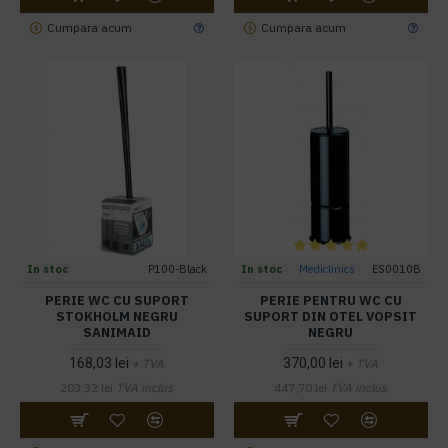
Cumpara acum
Cumpara acum
In stoc
P100-Black
In stoc
Mediclinics
ES0010B
PERIE WC CU SUPORT
PERIE PENTRU WC CU
STOKHOLM NEGRU
SUPORT DIN OTEL VOPSIT
SANIMAID
NEGRU
168,03 lei
370,00 lei
+ TVA
+ TVA
203,32 lei
TVA inclus
447,70 lei
TVA inclus