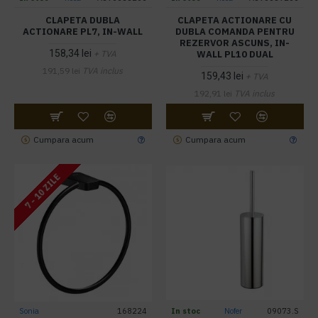
CLAPETA DUBLA
CLAPETA ACTIONARE CU
ACTIONARE PL7, IN-WALL
DUBLA COMANDA PENTRU
REZERVOR ASCUNS, IN-
158,34 lei
WALL PL10 DUAL
+ TVA
191,59 lei
TVA inclus
159,43 lei
+ TVA
192,91 lei
TVA inclus
Cumpara acum
Cumpara acum
7 - 10 ZILE
Sonia
168224
In stoc
Nofer
09073.S