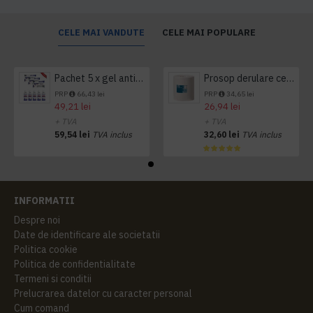
CELE MAI VANDUTE
CELE MAI POPULARE
Pachet 5 x gel antibacterian 50ml si 3 x Servetele antibacteriene 48 buc Hygienium
Prosop derulare centrala 1 pliu, 300 m Tork
PRP
66,43 lei
PRP
34,65 lei
49,21 lei
26,94 lei
+ TVA
+ TVA
59,54 lei
TVA inclus
32,60 lei
TVA inclus
INFORMATII
Despre noi
Date de identificare ale societatii
Politica cookie
Politica de confidentialitate
Termeni si conditii
Prelucrarea datelor cu caracter personal
Cum comand