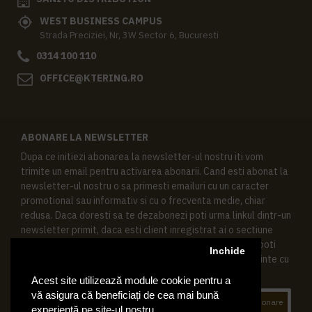
WEST BUSINESS CAMPUS
Strada Preciziei, Nr, 3W Sector 6, Bucuresti
0314 100 110
OFFICE@KTERING.RO
ABONARE LA NEWSLETTER
Dupa ce initiezi abonarea la newsletter-ul nostru iti vom
trimite un email pentru activarea abonarii. Cand esti abonat la
newsletter-ul nostru o sa primesti emailuri cu un caracter
promotional sau informativ si cu o frecventa medie, chiar
redusa. Daca doresti sa te dezabonezi poti urma linkul dintr-un
newsletter primit, daca esti client inregistrat ai o sectiune
speciala in contul tau in acest scop, si de asemenea ne poti
Inchide
contacta oricand pe email pentru orice intrebari sau cerinte cu
privire la datele tale personale.
Acest site utilizează module cookie pentru a
vă asigura că beneficiați de cea mai bună
Abonare
experiență pe site-ul nostru