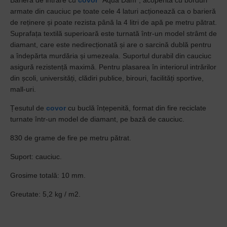
Barieră de intrare cu
covor
"Aqua Dam", acoperită cu borduri
armate din cauciuc pe toate cele 4 laturi acționează ca o barieră
de reținere și poate rezista până la 4 litri de apă pe metru pătrat.
Suprafața textilă superioară este turnată într-un model strâmt de
diamant, care este nedirecționată și are o sarcină dublă pentru
a îndepărta murdăria și umezeala. Suportul durabil din cauciuc
asigură rezistență maximă. Pentru plasarea în interiorul intrărilor
din școli, universități, clădiri publice, birouri, facilități sportive,
mall-uri.
Țesutul de
covor
cu buclă înțepenită, format din fire reciclate
turnate într-un model de diamant, pe bază de cauciuc.
830 de grame de fire pe metru pătrat.
Suport: cauciuc.
Grosime totală: 10 mm.
Greutate: 5,2 kg / m2.