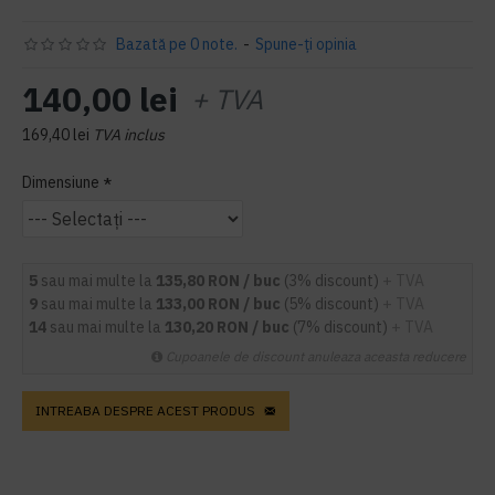
Bazată pe 0 note.
-
Spune-ţi opinia
140,00 lei
+ TVA
169,40 lei
TVA inclus
Dimensiune
5
sau mai multe la
135,80 RON / buc
(3% discount)
+ TVA
9
sau mai multe la
133,00 RON / buc
(5% discount)
+ TVA
14
sau mai multe la
130,20 RON / buc
(7% discount)
+ TVA
Cupoanele de discount anuleaza aceasta reducere
INTREABA DESPRE ACEST PRODUS