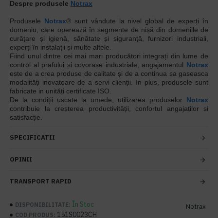
Despre produsele
Notrax
Produsele
Notrax
® sunt vândute la nivel global de experți în
domeniu, care operează în segmente de nișă din domeniile de
curățare și igienă, sănătate și siguranță, furnizori industriali,
experți în instalații și multe altele.
Fiind unul dintre cei mai mari producători integrați din lume de
control al prafului și covorașe industriale, angajamentul
Notrax
este de a crea produse de calitate și de a continua sa gaseasca
modalități inovatoare de a servi clienții. In plus, produsele sunt
fabricate in unități certificate ISO.
De la condiții uscate la umede, utilizarea produselor
Notrax
contribuie la creșterea productivității, confortul angajaților si
satisfacție.
SPECIFICATII
OPINII
TRANSPORT RAPID
În Stoc
DISPONIBILITATE:
Notrax
151S0023CH
COD PRODUS: