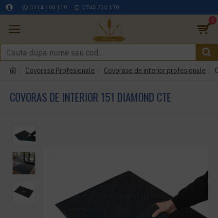
0314 100 110
0740 230 170
0
Covorase Profesionale
Covorase de interior profesionale
C
COVORAS DE INTERIOR 151 DIAMOND CTE