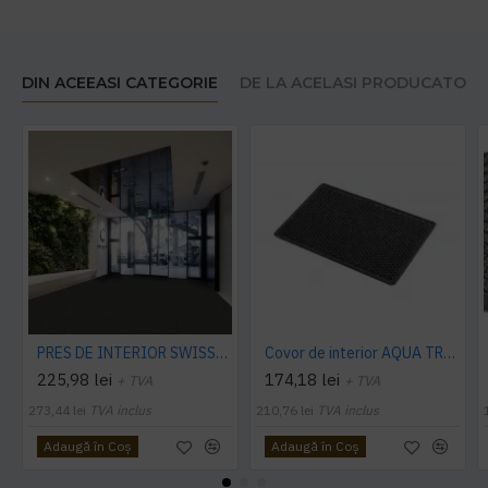
DIN ACEEASI CATEGORIE
DE LA ACELASI PRODUCATOR
PRES DE INTERIOR SWISSLON CLASSIC, NOTRAX
Covor de interior AQUA TRAP
225,98 lei
174,18 lei
+ TVA
+ TVA
273,44 lei
TVA inclus
210,76 lei
TVA inclus
Adaugă în Coş
Adaugă în Coş