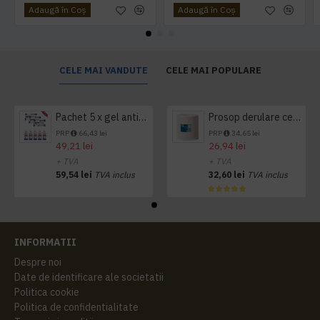
Adaugă în Coş
Adaugă în Coş
CELE MAI VANDUTE
CELE MAI POPULARE
Pachet 5 x gel antibacterian 50ml si 3 x Servetele antibacteriene 48 buc Hygienium
Prosop derulare centrala 1 pliu, 300 m Tork
PRP
66,43 lei
PRP
34,65 lei
49,21 lei
26,94 lei
+ TVA
+ TVA
59,54 lei
TVA inclus
32,60 lei
TVA inclus
INFORMATII
Despre noi
Date de identificare ale societatii
Politica cookie
Politica de confidentialitate