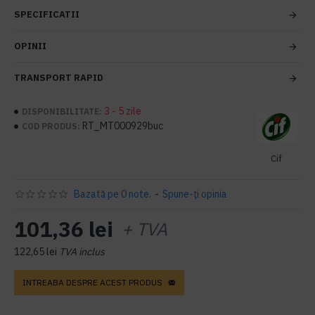
SPECIFICATII
OPINII
TRANSPORT RAPID
3 - 5 zile
DISPONIBILITATE:
RT_MT000929buc
COD PRODUS:
Cif
Bazată pe 0 note.
-
Spune-ţi opinia
101,36 lei
+ TVA
122,65 lei
TVA inclus
INTREABA DESPRE ACEST PRODUS