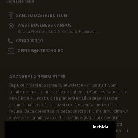
Adresele mele
SANITO DISTRIBUTION
WEST BUSINESS CAMPUS
Strada Preciziei, Nr, 3W Sector 6, Bucuresti
0314 100 110
OFFICE@KTERING.RO
ABONARE LA NEWSLETTER
Dupa ce initiezi abonarea la newsletter-ul nostru iti vom
trimite un email pentru activarea abonarii. Cand esti abonat la
newsletter-ul nostru o sa primesti emailuri cu un caracter
promotional sau informativ si cu o frecventa medie, chiar
redusa. Daca doresti sa te dezabonezi poti urma linkul dintr-un
newsletter primit, daca esti client inregistrat ai o sectiune
speciala in contul tau in acest scop, si de asemenea ne poti
Inchide
contacta oricand pe email pentru orice intrebari sau cerinte cu
privire la datele tale personale.