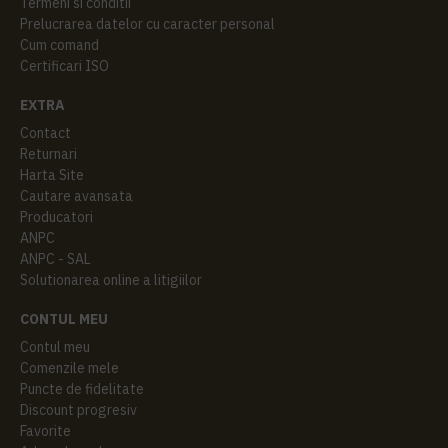
Termeni si conditii
Prelucrarea datelor cu caracter personal
Cum comand
Certificari ISO
EXTRA
Contact
Returnari
Harta Site
Cautare avansata
Producatori
ANPC
ANPC - SAL
Solutionarea online a litigiilor
CONTUL MEU
Contul meu
Comenzile mele
Puncte de fidelitate
Discount progresiv
Favorite