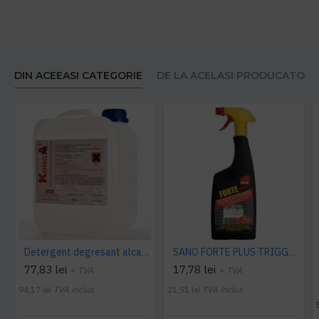
DIN ACEEASI CATEGORIE
DE LA ACELASI PRODUCATOR
Detergent degresant alcalin Cuptor si Plita, 5 L, Konga
SANO FORTE PLUS TRIGGER, 750ml, detergent arsuri, grasimi
77,83 lei
17,78 lei
+ TVA
+ TVA
94,17 lei
TVA inclus
21,51 lei
TVA inclus