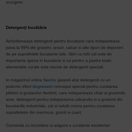
scurgere.
Detergenți bucătărie
Achizitioneaza detergenti pentru bucatarie care indeparteaza
pana la 99% din grasimi, arsuri, calcar si alte tipuri de depuneri
de pe suprafetele bucatariei tale. Stim cu totii cat este de
importanta igiena in bucatarie si ca pentru a pastra toate
elementele curate este nevoie de detergenti speciali.
In magazinul online
Sanito
gasesti atat detergenti cu un
puternic efect
degresant
conceput special pentru curatarea
plitelor si gratarelor fierbinti, care indeparteaza chiar si grasimile
arse, detergenti pentru indepartarea calcarului si a grasimii din
bucatariile industriale, cat si solutii crema pentru curatarea
suprafetelor din marmura, granit si cuart.
Comanda cu incredere si asigura o curatenie excelenta!