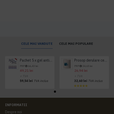
CELE MAI VANDUTE
CELE MAI POPULARE
Pachet 5 x gel antibacterian 50ml si 3 x Servetele antibacteriene 48 buc Hygienium
Prosop derulare centrala 1 pliu, 300 m Tork
PRP
66,43 lei
PRP
34,65 lei
49,21 lei
26,94 lei
+ TVA
+ TVA
59,54 lei
TVA inclus
32,60 lei
TVA inclus
INFORMATII
Despre noi