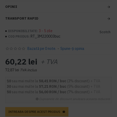
OPINII
TRANSPORT RAPID
3 - 5 zile
DISPONIBILITATE:
Scotch
RT_3M220003buc
COD PRODUS:
Bazată pe 0 note.
-
Spune-ţi opinia
60,22 lei
+ TVA
72,87 lei
TVA inclus
10
sau mai multe la
58,41 RON / buc
(3% discount)
+ TVA
30
sau mai multe la
57,21 RON / buc
(5% discount)
+ TVA
50
sau mai multe la
56,00 RON / buc
(7% discount)
+ TVA
Cupoanele de discount anuleaza aceasta reducere
INTREABA DESPRE ACEST PRODUS