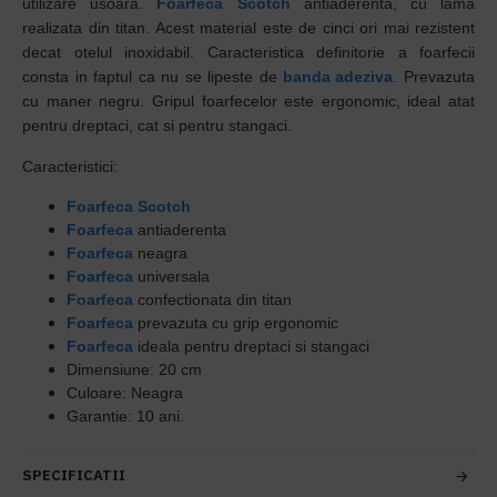
utilizare usoara.
Foarfeca
Scotch
antiaderenta, cu lama
realizata din titan. Acest material este de cinci ori mai rezistent
decat otelul inoxidabil. Caracteristica definitorie a foarfecii
consta in faptul ca nu se lipeste de
banda adeziva
. Prevazuta
cu maner negru. Gripul foarfecelor este ergonomic, ideal atat
pentru dreptaci, cat si pentru stangaci.
Caracteristici:
Foarfeca
Scotch
Foarfeca
antiaderenta
Foarfeca
neagra
Foarfeca
universala
Foarfeca
confectionata din titan
Foarfeca
prevazuta cu grip ergonomic
Foarfeca
ideala pentru dreptaci si stangaci
Dimensiune: 20 cm
Culoare: Neagra
Garantie: 10 ani.
SPECIFICATII