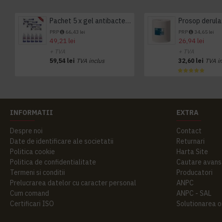
Pachet 5 x gel antibacterian 50ml si 3 x Servetele antibacteriene 48 buc Hygienium
PRP
66,43 lei
PRP
34,65 lei
49,21 lei
26,94 lei
+ TVA
+ TVA
59,54 lei
TVA inclus
32,60 lei
TVA i
INFORMATII
EXTRA
Despre noi
Contact
Date de identificare ale societatii
Returnari
Politica cookie
Harta Site
Politica de confidentialitate
Cautare avans
Termeni si conditii
Producatori
Prelucrarea datelor cu caracter personal
ANPC
Cum comand
ANPC - SAL
Certificari ISO
Solutionarea onl