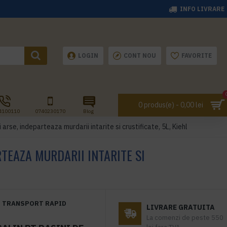
INFO LIVRARE
LOGIN
CONT NOU
FAVORITE
0 produs(e) - 0,00 lei
4100110
0740230170
Blog
arse, indeparteaza murdarii intarite si crustificate, 5L, Kiehl
RTEAZA MURDARII INTARITE SI
TRANSPORT RAPID
LIVRARE GRATUITA
La comenzi de peste 550