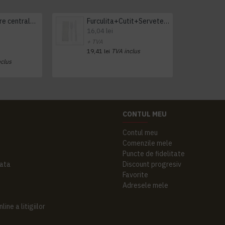
Prosop derulare centrala 1 pliu, 300 m Tork
Furculita+Cutit+Servetel 100buc/set
16,04 lei
+ TVA
19,41 lei
TVA inclus
nclus
CONTUL MEU
Contul meu
Comenzile mele
Puncte de fidelitate
ata
Discount progresiv
Favorite
Adresele mele
ine a litigiilor