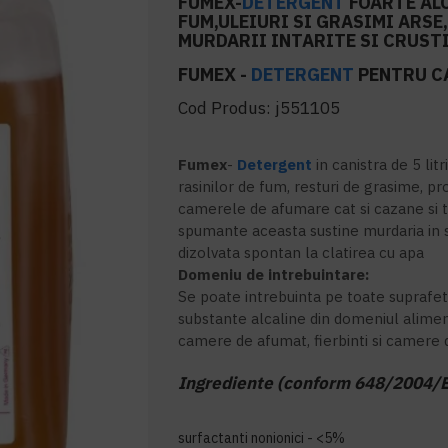
FUMEX-
DETERGENT
FOARTE ALC
FUM,ULEIURI SI GRASIMI ARSE
MURDARII INTARITE SI CRUSTI
FUMEX -
DETERGENT
PENTRU CA
Cod Produs:
j551105
Fumex
-
Detergent
in canistra de 5 lit
rasinilor de fum, resturi de grasime, pro
camerele de afumare cat si cazane si ti
spumante aceasta sustine murdaria in s
dizolvata spontan la clatirea cu apa
Domeniu de intrebuintare:
Se poate intrebuinta pe toate suprafet
substante alcaline din domeniul alime
camere de afumat, fierbinti si camere 
Ingrediente (conform 648/2004/E
surfactanti nonionici - <5%