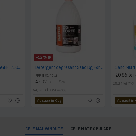
-12 %
SANO FORTE PLUS TRIGGER, 750ml, detergent arsuri, grasimi
Detergent degresant Sano Dg Forte 4L
20,86 lei
PRP
51,40 lei
45,07 lei
+ TVA
25,24 lei
TVA 
54,53 lei
TVA inclus
Adaugă în Coş
Adaugă în
CELE MAI VANDUTE
CELE MAI POPULARE