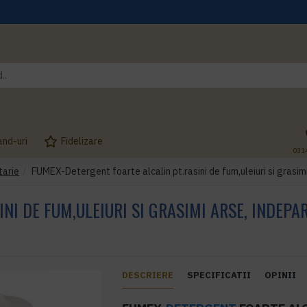
and-uri
Fidelizare
031
tarie
FUMEX-Detergent foarte alcalin pt.rasini de fum,uleiuri si grasimi 
I DE FUM,ULEIURI SI GRASIMI ARSE, INDEPA
DESCRIERE
SPECIFICATII
OPINII