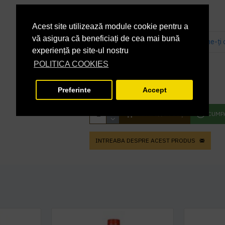
Acest site utilizează module cookie pentru a
vă asigura că beneficiați de cea mai bună
Bazată pe 0 note.
-
Spune-ţi 
experiență pe site-ul nostru
PRP
222,20 lei
POLITICA COOKIES
179,73 lei
+ TVA
Preferinte
Accept
217,47 lei
TVA inclus
ADAUGĂ ÎN COŞ
CUMP
INTREABA DESPRE ACEST PRODUS