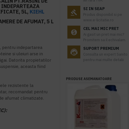
ALIN PT.RASINI DE
lei fara TVA.
, INDEPARTEAZA
SI IN SEAP
FICATE, 5L,
KIEHL
Produs disponibil si pe
www.e-licitatie.ro
MERE DE AFUMAT, 5 L
CEL MAI MIC PRET
Ai gasit un pret mai mic?
Promitem sa il echivalam.
ri, pentru indepartarea
SUPORT PREMIUM
teine si uleiuri arse in
Consulta un expert Sanito
gai. Datorita propietatilor
pentru mai multe detalii
uspensie, aceasta fiind
PRODUSE ASEMANATOARE
ele rezistente la
ntar, recomandat pentru
de afumat climatizate.
C):