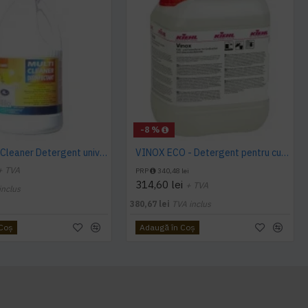
-8 %
Sano Multi Cleaner Detergent universal gel 4L
VINOX ECO - Detergent pentru curatare suprafete din inox, 10 L, Kiehl
+ TVA
PRP
340,48 lei
314,60 lei
+ TVA
inclus
380,67 lei
TVA inclus
 Coş
Adaugă în Coş