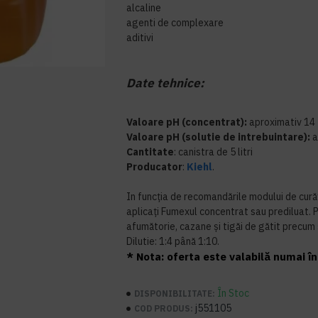
alcaline
agenti de complexare
aditivi
Date tehnice:
Valoare pH (concentrat):
aproximativ 14
Valoare pH (solutie de intrebuintare):
a
Cantitate
: canistra de 5 litri
Producator
:
Kiehl
.
In funcţia de recomandările modului de cur
aplicaţi Fumexul concentrat sau prediluat. 
afumătorie, cazane şi tigăi de gătit precum ş
Dilutie: 1:4 până 1:10.
* Nota: oferta este valabilă numai în 
În Stoc
DISPONIBILITATE:
j551105
COD PRODUS: