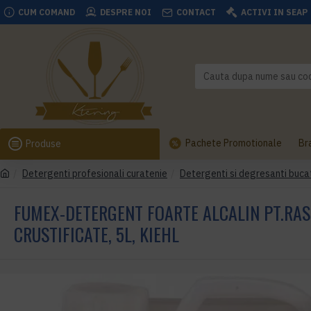
CUM COMAND
DESPRE NOI
CONTACT
ACTIVI IN SEAP
Pachete Promotionale
Br
Produse
Detergenti profesionali curatenie
Detergenti si degresanti buca
FUMEX-DETERGENT FOARTE ALCALIN PT.RASIN
CRUSTIFICATE, 5L, KIEHL