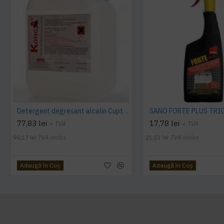
Detergent degresant alcalin Cuptor si Plita, 5 L, Konga
77,83 lei
17,78 lei
+ TVA
+ TVA
94,17 lei
TVA inclus
21,51 lei
TVA inclus
Adaugă în Coş
Adaugă în Coş