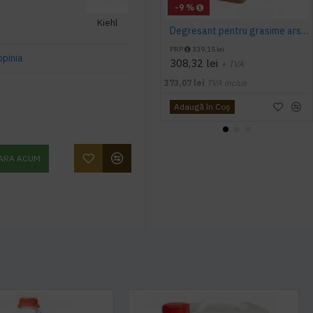
-9 %
Kiehl
Degresant pentru grasime arsa (plite, cuptoare) GREASESTRIP PLUS 5L Ecolab
PRP
339,15 lei
opinia
308,32 lei
+ TVA
373,07 lei
TVA inclus
Adaugă în Coş
ARA ACUM