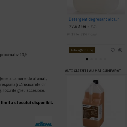
Detergent degresant alcalin Cuptor si Plita, 5 L, Konga
77,83 lei
+ TVA
94,17 lei
TVA inclus
Adaugă în Coş
proximativ 13,5
ALTI CLIENTI AU MAI CUMPARAT
ăţenie a camerei de afumat,
Prespumaţi cărucioarele din
i locurile greu accesibile.
limita stocului disponibil.