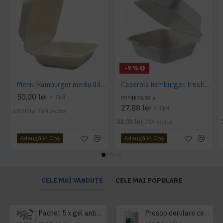
-9 %
Meniu Hamburger mediu 440 ml, 125 buc/set
Caserola hamburger, trestie de zahar, 15*15 cm, 50 buc/set
50,00 lei
+ TVA
PRP
30,58 lei
27,88 lei
+ TVA
60,50 lei
TVA inclus
33,73 lei
TVA inclus
Adaugă în Coş
Adaugă în Coş
CELE MAI VANDUTE
CELE MAI POPULARE
Pachet 5 x gel antibacterian 50ml si 3 x Servetele antibacteriene 48 buc Hygienium
Prosop derulare centrala 1 pliu, 300 m Tork