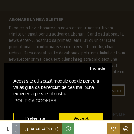
ABONARE LA NEWSLETTER
Dupa ce initiezi abonarea la newsletter-ul nostru iti vom
trimite un email pentru activarea abonarii. Cand esti abonat la
newsletter-ul nostru o sa primesti emailuri cu un caracter
promotional sau informativ si cu o frecventa medie, chiar
redusa. Daca doresti sa te dezabonezi poti urma linkul dintr-un
newsletter primit, daca esti client inregistrat ai o sectiune
speciala in contul tau in acest scop, si de asemenea ne poti
Inchide
contacta oricand pe email pentru orice intrebari sau cerinte cu
privire la datele tale personale.
Acest site utilizează module cookie pentru a
vă asigura că beneficiați de cea mai bună
Abonare
experiență pe site-ul nostru
POLITICA COOKIES
© 2019 Ktering.ro , Toate drepturile rezervate
Preferinte
Accept
ADAUGĂ ÎN COŞ