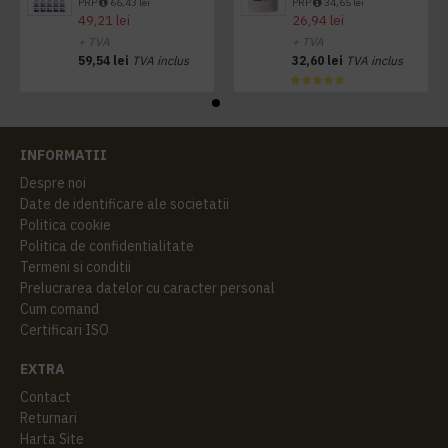
PRP
66,43 lei
PRP
34,65 lei
49,21 lei
26,94 lei
+ TVA
+ TVA
59,54 lei
TVA inclus
32,60 lei
TVA inclus
INFORMATII
Despre noi
Date de identificare ale societatii
Politica cookie
Politica de confidentialitate
Termeni si conditii
Prelucrarea datelor cu caracter personal
Cum comand
Certificari ISO
EXTRA
Contact
Returnari
Harta Site