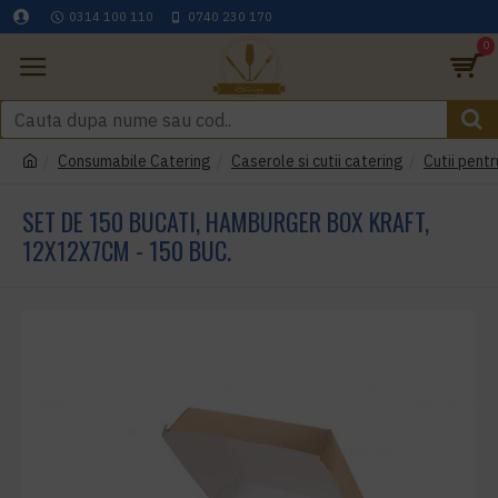
0314 100 110
0740 230 170
0
Consumabile Catering
Caserole si cutii catering
Cutii pentr
SET DE 150 BUCATI, HAMBURGER BOX KRAFT,
12X12X7CM - 150 BUC.