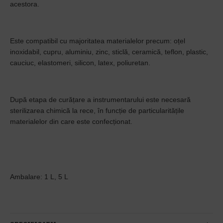
acestora.
Este compatibil cu majoritatea materialelor precum: oțel
inoxidabil, cupru, aluminiu, zinc, sticlă, ceramică, teflon, plastic,
cauciuc, elastomeri, silicon, latex, poliuretan.
După etapa de curățare a instrumentarului este necesară
sterilizarea chimică la rece, în funcție de particularitățile
materialelor din care este confecționat.
Ambalare: 1 L, 5 L