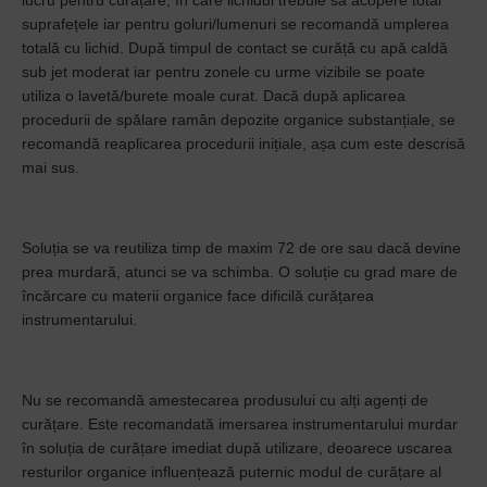
lucru pentru curățare, în care lichidul trebuie să acopere total
suprafețele iar pentru goluri/lumenuri se recomandă umplerea
totală cu lichid. După timpul de contact se curăță cu apă caldă
sub jet moderat iar pentru zonele cu urme vizibile se poate
utiliza o lavetă/burete moale curat. Dacă după aplicarea
procedurii de spălare ramân depozite organice substanțiale, se
recomandă reaplicarea procedurii inițiale, așa cum este descrisă
mai sus.
Soluția se va reutiliza timp de maxim 72 de ore sau dacă devine
prea murdară, atunci se va schimba. O soluție cu grad mare de
încărcare cu materii organice face dificilă curățarea
instrumentarului.
Nu se recomandă amestecarea produsului cu alți agenți de
curățare. Este recomandată imersarea instrumentarului murdar
în soluția de curățare imediat după utilizare, deoarece uscarea
resturilor organice influențează puternic modul de curățare al