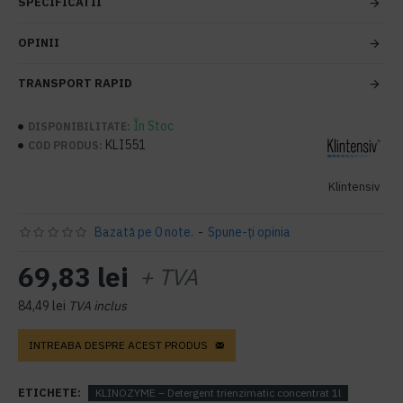
SPECIFICATII
OPINII
TRANSPORT RAPID
În Stoc
DISPONIBILITATE:
KLI551
COD PRODUS:
Klintensiv
Bazată pe 0 note.
-
Spune-ţi opinia
69,83 lei
+ TVA
84,49 lei
TVA inclus
INTREABA DESPRE ACEST PRODUS
ETICHETE:
KLINOZYME – Detergent trienzimatic concentrat 1l