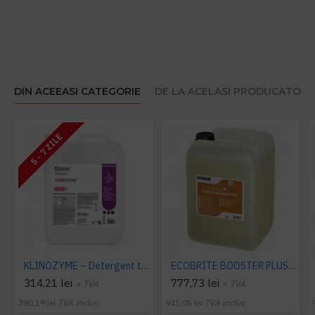
DIN ACEEASI CATEGORIE
DE LA ACELASI PRODUCATOR
5 - 7 ZILE
KLINOZYME – Detergent trienzimatic concentrat 5l
ECOBRITE BOOSTER PLUS 25KG
314,21 lei
777,73 lei
+ TVA
+ TVA
380,19 lei
TVA inclus
941,05 lei
TVA inclus