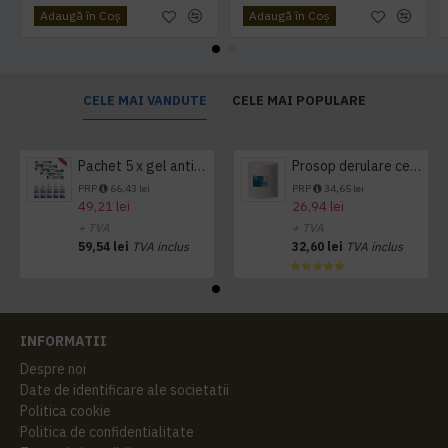
Adaugă în Coş
Adaugă în Coş
CELE MAI VANDUTE
CELE MAI POPULARE
Pachet 5 x gel antibacterian 50ml si 3 x Servetele antibacteriene 48 buc Hygienium
Prosop derulare centrala 1 pliu, 300 m Tork
PRP
66,43 lei
PRP
34,65 lei
49,21 lei
26,94 lei
+ TVA
+ TVA
59,54 lei
TVA inclus
32,60 lei
TVA inclus
INFORMATII
Despre noi
Date de identificare ale societatii
Politica cookie
Politica de confidentialitate