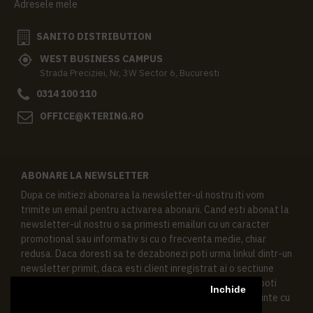
Adresele mele
SANITO DISTRIBUTION
WEST BUSINESS CAMPUS
Strada Preciziei, Nr, 3W Sector 6, Bucuresti
0314 100 110
OFFICE@KTERING.RO
ABONARE LA NEWSLETTER
Dupa ce initiezi abonarea la newsletter-ul nostru iti vom
trimite un email pentru activarea abonarii. Cand esti abonat la
newsletter-ul nostru o sa primesti emailuri cu un caracter
promotional sau informativ si cu o frecventa medie, chiar
redusa. Daca doresti sa te dezabonezi poti urma linkul dintr-un
newsletter primit, daca esti client inregistrat ai o sectiune
speciala in contul tau in acest scop, si de asemenea ne poti
Inchide
contacta oricand pe email pentru orice intrebari sau cerinte cu
privire la datele tale personale.