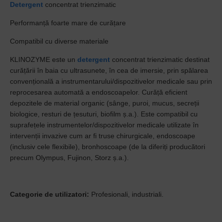
Detergent
concentrat trienzimatic
Performanță foarte mare de curățare
Compatibil cu diverse materiale
KLINOZYME este un
detergent
concentrat trienzimatic destinat
curățării în baia cu ultrasunete, în cea de imersie, prin spălarea
convențională a instrumentarului/dispozitivelor medicale sau prin
reprocesarea automată a endoscoapelor. Curăță eficient
depozitele de material organic (sânge, puroi, mucus, secreții
biologice, resturi de țesuturi, biofilm ș.a.). Este compatibil cu
suprafețele instrumentelor/dispozitivelor medicale utilizate în
intervenții invazive cum ar fi truse chirurgicale, endoscoape
(inclusiv cele flexibile), bronhoscoape (de la diferiți producători
precum Olympus, Fujinon, Storz ș.a.).
Categorie de utilizatori:
Profesionali, industriali.