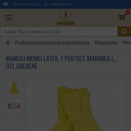
0314 100 110
0740 230 170
0
Produse pentru protectie si dezinfectare
Manusi latex
Manu
MANUSI MENAJ LATEX, 1 PER/SET, MARIMEA L,
OTI, GALBENE