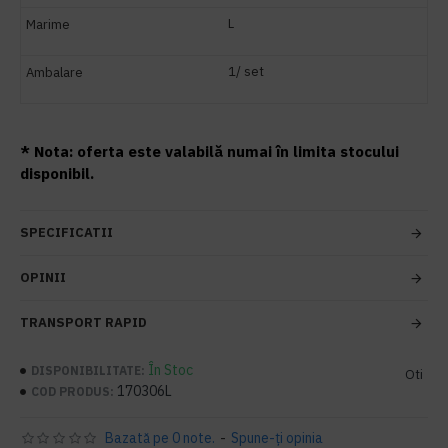
L
Marime
1/ set
Ambalare
* Nota: oferta este valabilă numai în limita stocului
disponibil.
SPECIFICATII
OPINII
TRANSPORT RAPID
În Stoc
DISPONIBILITATE:
Oti
170306L
COD PRODUS:
Bazată pe 0 note.
-
Spune-ţi opinia