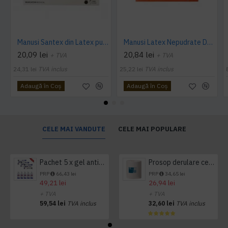
Manusi Santex din Latex pudrate 100buc/cutie
Manusi Latex Nepudrate Dermagel - 100buc/cutie
20,09 lei
20,84 lei
+ TVA
+ TVA
24,31 lei
TVA inclus
25,22 lei
TVA inclus
Adaugă în Coş
Adaugă în Coş
CELE MAI VANDUTE
CELE MAI POPULARE
Pachet 5 x gel antibacterian 50ml si 3 x Servetele antibacteriene 48 buc Hygienium
Prosop derulare centrala 1 pliu, 300 m Tork
PRP
66,43 lei
PRP
34,65 lei
49,21 lei
26,94 lei
+ TVA
+ TVA
59,54 lei
TVA inclus
32,60 lei
TVA inclus