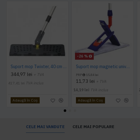
-26 %
Suport mop Twixter, 40 cm Vermop
Suport mop magnetic universal 40 cm
344,97 lei
+ TVA
PRP
15,84 lei
11,73 lei
+ TVA
417,41 lei
TVA inclus
14,19 lei
TVA inclus
Adaugă în Coş
Adaugă în Coş
CELE MAI VANDUTE
CELE MAI POPULARE