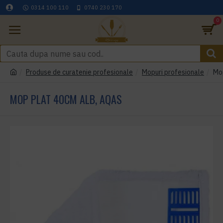
0314 100 110
0740 230 170
0
Produse de curatenie profesionale
Mopuri profesionale
Mo
MOP PLAT 40CM ALB, AQAS