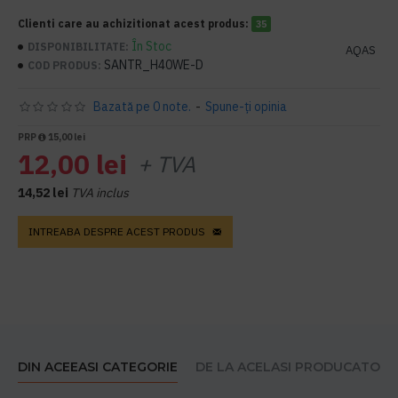
Clienti care au achizitionat acest produs:
35
În Stoc
DISPONIBILITATE:
AQAS
SANTR_H40WE-D
COD PRODUS:
Bazată pe 0 note.
-
Spune-ţi opinia
PRP
15,00 lei
12,00 lei
+ TVA
14,52 lei
TVA inclus
INTREABA DESPRE ACEST PRODUS
DIN ACEEASI CATEGORIE
DE LA ACELASI PRODUCATOR