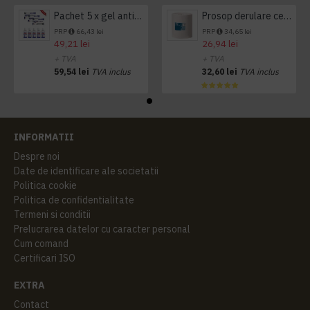
Pachet 5 x gel antibacterian 50ml si 3 x Servetele antibacteriene 48 buc Hygienium
Prosop derulare centrala 1 pliu, 300 m Tork
PRP
66,43 lei
PRP
34,65 lei
49,21 lei
26,94 lei
+ TVA
+ TVA
59,54 lei
TVA inclus
32,60 lei
TVA inclus
INFORMATII
Despre noi
Date de identificare ale societatii
Politica cookie
Politica de confidentialitate
Termeni si conditii
Prelucrarea datelor cu caracter personal
Cum comand
Certificari ISO
EXTRA
Contact