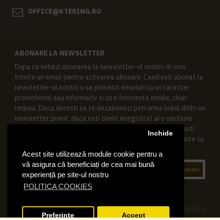
OFFICE@KTERING.RO
ABONARE LA NEWSLETTER
Dupa ce initiezi abonarea la newsletter-ul nostru iti vom
trimite un email pentru activarea abonarii. Cand esti abonat la
newsletter-ul nostru o sa primesti emailuri cu un caracter
promotional sau informativ si cu o frecventa medie, chiar
redusa. Daca doresti sa te dezabonezi poti urma linkul dintr-un
newsletter primit, daca esti client inregistrat ai o sectiune
speciala in contul tau in acest scop, si de asemenea ne poti
Inchide
contacta oricand pe email pentru orice intrebari sau cerinte cu
privire la datele tale personale.
Acest site utilizează module cookie pentru a
vă asigura că beneficiați de cea mai bună
Abonare
experiență pe site-ul nostru
POLITICA COOKIES
© 2019 Ktering.ro , Toate drepturile rezervate
Preferinte
Accept