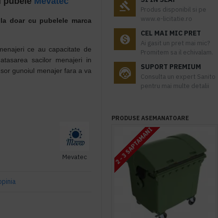
u pubele
Mevatec
Produs disponibil si pe
www.e-licitatie.ro
ila doar cu pubelele marca
CEL MAI MIC PRET
Ai gasit un pret mai mic?
menajeri ce au capacitate de
Promitem sa il echivalam.
atasarea sacilor menajeri in
SUPORT PREMIUM
usor gunoiul menajer fara a va
Consulta un expert Sanito
pentru mai multe detalii
PRODUSE ASEMANATOARE
2 - 3 SAPTAMANI
Mevatec
opinia