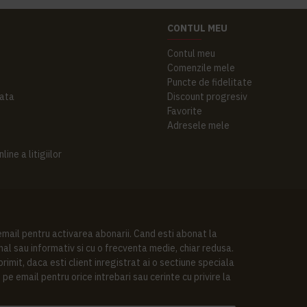
CONTUL MEU
Contul meu
Comenzile mele
Puncte de fidelitate
ata
Discount progresiv
Favorite
Adresele mele
ine a litigiilor
 email pentru activarea abonarii. Cand esti abonat la
al sau informativ si cu o frecventa medie, chiar redusa.
imit, daca esti client inregistrat ai o sectiune speciala
pe email pentru orice intrebari sau cerinte cu privire la