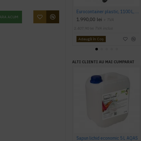
Eurocontainer plastic, 1100 L, verde, capac rotund - Transport Inclus
ARA ACUM
1.990,00 lei
+ TVA
2.407,90 lei
TVA inclus
Adaugă în Coş
ALTI CLIENTI AU MAI CUMPARAT
Sapun lichid economic 5 L AQAS