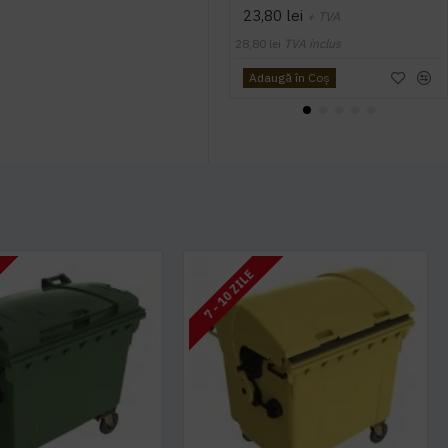
23,80 lei
+ TVA
28,80 lei
TVA inclus
Adaugă în Coş
7 - 10 ZILE