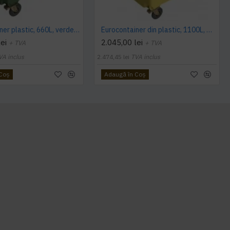
Eurocontainer plastic, 660L, verde, capac plat, Europlast - Transport Inclus
Eurocontainer din plastic, 1100L, galben, cu capac rotund - Transport Inclus
ei
2.045,00 lei
+ TVA
+ TVA
VA inclus
2.474,45 lei
TVA inclus
 Coş
Adaugă în Coş