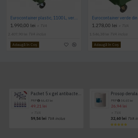
Eurocontainer plastic, 1100 L, verde, capac rotund - Transport Inclus
1.990,00 lei
1.278,00 lei
+ TVA
+ TVA
2.407,90 lei
TVA inclus
1.546,38 lei
TVA inclus
Adaugă în Coş
Adaugă în Coş
Pachet 5 x gel antibacterian 50ml si 3 x Servetele antibacteriene 48 buc Hygienium
PRP
66,43 lei
PRP
34,65 lei
49,21 lei
26,94 lei
+ TVA
+ TVA
59,54 lei
TVA inclus
32,60 lei
TVA i