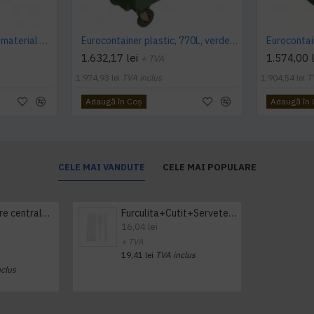
Eurocontainer verde din material plastic, cu capac plat, SULO, 1100 l - Transport Inclus
Eurocontainer plastic, 770L, verde, capac plat- Transport Inclus
1.632,17 lei
1.574,00 l
+ TVA
1.974,93 lei
TVA inclus
1.904,54 lei
T
Adaugă în Coş
Adaugă în
CELE MAI VANDUTE
CELE MAI POPULARE
Prosop derulare centrala 1 pliu, 300 m Tork
Furculita+Cutit+Servetel 100buc/set
16,04 lei
+ TVA
19,41 lei
TVA inclus
nclus