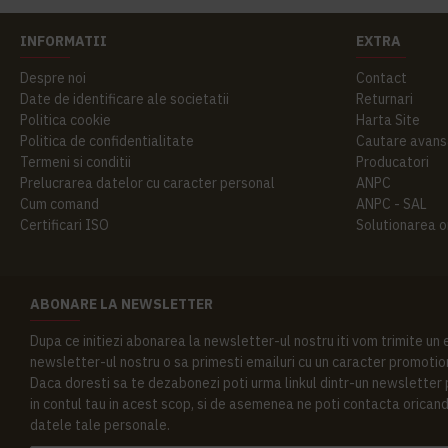
INFORMATII
EXTRA
Despre noi
Contact
Date de identificare ale societatii
Returnari
Politica cookie
Harta Site
Politica de confidentialitate
Cautare avans
Termeni si conditii
Producatori
Prelucrarea datelor cu caracter personal
ANPC
Cum comand
ANPC - SAL
Certificari ISO
Solutionarea onl
ABONARE LA NEWSLETTER
Dupa ce initiezi abonarea la newsletter-ul nostru iti vom trimite un
newsletter-ul nostru o sa primesti emailuri cu un caracter promotion
Daca doresti sa te dezabonezi poti urma linkul dintr-un newsletter pr
in contul tau in acest scop, si de asemenea ne poti contacta oricand 
datele tale personale.