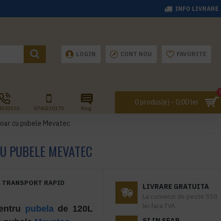
INFO LIVRARE
LOGIN
CONT NOU
FAVORITE
0 produs(e) - 0,00 lei
4100110
0740230170
Blog
doar cu pubele Mevatec
CU PUBELE MEVATEC
TRANSPORT RAPID
LIVRARE GRATUITA
La comenzi de peste 550
lei fara TVA.
pentru
pubela
de 120L
SI IN SEAP