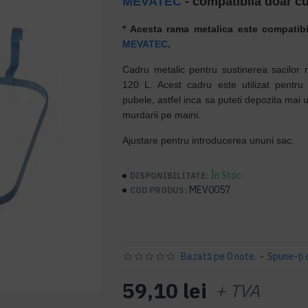
MEVATEC
- compatibila doar c
* Acesta rama metalica este compatib
MEVATEC
.
Cadru metalic pentru sustinerea sacilor 
120 L. Acest cadru este utilizat pentru 
pubele, astfel inca sa puteti depozita mai 
murdarii pe maini.
Ajustare pentru introducerea ununi sac.
În Stoc
DISPONIBILITATE:
MEV0057
COD PRODUS:
Bazată pe 0 note.
-
Spune-ţi 
59,10 lei
+ TVA