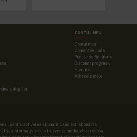
nclus
CONTUL MEU
Contul meu
Comenzile mele
Puncte de fidelitate
ata
Discount progresiv
Favorite
Adresele mele
ine a litigiilor
 email pentru activarea abonarii. Cand esti abonat la
al sau informativ si cu o frecventa medie, chiar redusa.