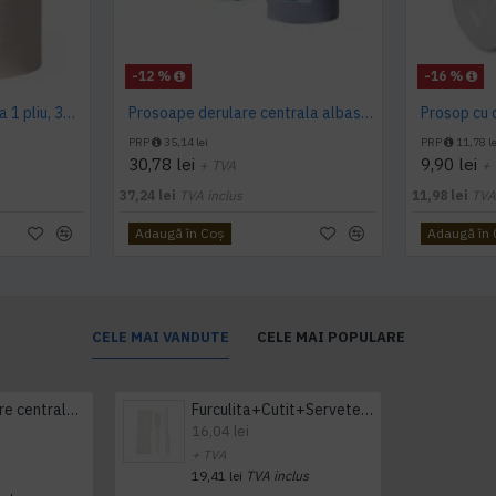
-12 %
-16 %
Prosop derulare centrala 1 pliu, 300 m Tork
Prosoape derulare centrala albastru 2 pliuri 150 m Tork, portionate
PRP
35,14 lei
PRP
11,78 le
30,78 lei
9,90 lei
+ TVA
+
37,24 lei
TVA inclus
11,98 lei
TVA
Adaugă în Coş
Adaugă în
CELE MAI VANDUTE
CELE MAI POPULARE
Prosop derulare centrala 1 pliu, 300 m Tork
Furculita+Cutit+Servetel 100buc/set
16,04 lei
+ TVA
19,41 lei
TVA inclus