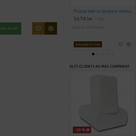
Prosop mini cu derulare centrala 1 pliu, 120 m Tork
16,74 lei
+ TVA
20,26 lei
TVA inclus
ARA ACUM
Adaugă în Coş
ALTI CLIENTI AU MAI CUMPARAT
-20 %