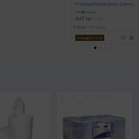
Prosoape hartie pliate Expres Z fold, 160 buc / pachet, 2 straturi, 21 x 23 cm, 12 pac / bax, AQAS
PRP
5,84 lei
4,67 lei
+ TVA
5,65 lei
TVA inclus
Adaugă în Coş