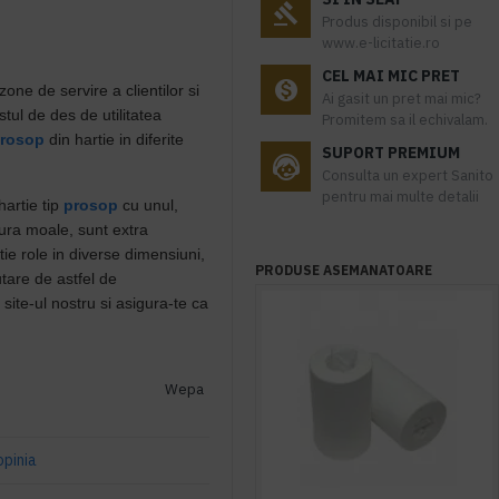
Produs disponibil si pe
www.e-licitatie.ro
CEL MAI MIC PRET
one de servire a clientilor si
Ai gasit un pret mai mic?
tul de des de utilitatea
Promitem sa il echivalam.
rosop
din hartie in diferite
SUPORT PREMIUM
Consulta un expert Sanito
pentru mai multe detalii
hartie tip
prosop
cu unul,
tura moale, sunt extra
tie role in diverse dimensiuni,
PRODUSE ASEMANATOARE
utare de astfel de
ite-ul nostru si asigura-te ca
Wepa
opinia