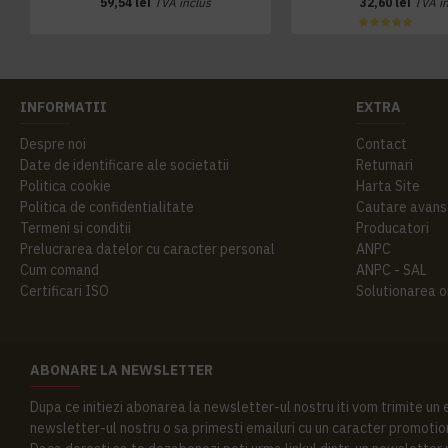
59,54 lei
TVA inclus
32,60 lei
TVA i
INFORMATII
EXTRA
Despre noi
Contact
Date de identificare ale societatii
Returnari
Politica cookie
Harta Site
Politica de confidentialitate
Cautare avans
Termeni si conditii
Producatori
Prelucrarea datelor cu caracter personal
ANPC
Cum comand
ANPC - SAL
Certificari ISO
Solutionarea onl
ABONARE LA NEWSLETTER
Dupa ce initiezi abonarea la newsletter-ul nostru iti vom trimite un
newsletter-ul nostru o sa primesti emailuri cu un caracter promotion