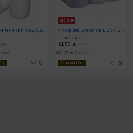
-20 %
Prosop cu derulare centrala 2 pliuri 100 m, portionata, alb, celuloza 100%, AQAS
Prosop derulare centrala, 1 pliu, 200 m Wypall L10
i
PRP
114,44 lei
91,55 lei
 TVA
+ TVA
 inclus
110,78 lei
TVA inclus
 Coş
Adaugă în Coş