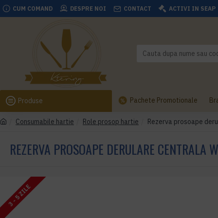
CUM COMAND
DESPRE NOI
CONTACT
ACTIVI IN SEAP
Pachete Promotionale
Br
Produse
Consumabile hartie
Role prosop hartie
Rezerva prosoape derula
REZERVA PROSOAPE DERULARE CENTRALA WE
3 - 5 ZILE