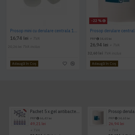
-22 %
Prosop mini cu derulare centrala 1 pliu, 120 m Tork
16,74 lei
+ TVA
PRP
34,65 lei
26,94 lei
+ TVA
20,26 lei
TVA inclus
32,60 lei
TVA inclus
Adaugă în Coş
Adaugă în Coş
Pachet 5 x gel antibacterian 50ml si 3 x Servetele antibacteriene 48 buc Hygienium
PRP
66,43 lei
PRP
34,65 lei
49,21 lei
26,94 lei
+ TVA
+ TVA