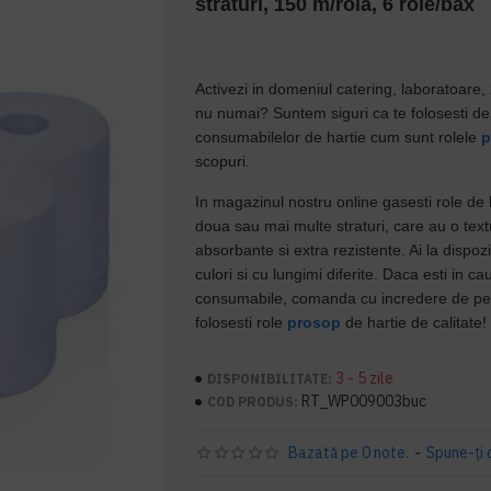
straturi, 150 m/rola, 6 role/bax
Activezi in domeniul catering, laboratoare, z
nu numai? Suntem siguri ca te folosesti des
consumabilelor de hartie cum sunt rolele
p
scopuri.
In magazinul nostru online gasesti role de 
doua sau mai multe straturi, care au o tex
absorbante si extra rezistente. Ai la dispozi
culori si cu lungimi diferite. Daca esti in ca
consumabile, comanda cu incredere de pe s
folosesti role
prosop
de hartie de calitate!
3 - 5 zile
DISPONIBILITATE:
RT_WP009003buc
COD PRODUS:
Bazată pe 0 note.
-
Spune-ţi 