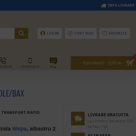
INFO LIVRARE
LOGIN
CONT NOU
FAVORITE
0 produs(e) - 0,00 lei
4100110
0740230170
Blog
ROLE/BAX
TRANSPORT RAPID
LIVRARE GRATUITA
La comenzi de peste 550
lei fara TVA.
trala
Wepa
, albastru 2
SI IN SEAP