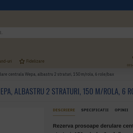
and-uri
Fidelizare
031
re centrala Wepa, albastru 2 straturi, 150 m/rola, 6 role/bax
PA, ALBASTRU 2 STRATURI, 150 M/ROLA, 6 
DESCRIERE
SPECIFICATII
OPINII
Rezerva prosoape derulare cen