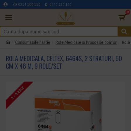
0314 100 110
0740 230 170
0
Consumabile hartie
Role Medicale si Prosoape coafor
Rola 
ROLA MEDICALA, CELTEX, 6464S, 2 STRATURI, 50
CM X 48 M, 9 ROLE/SET
3 - 5 ZILE