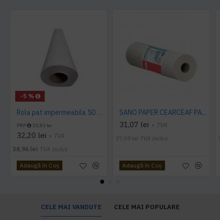
-5 %
Rola pat impermeabila 50 cm x 50 m, 12 buc./ bax AQAS
SANO PAPER CEARCEAF PAT, 60 cm x 50 m
31,07 lei
+ TVA
PRP
33,83 lei
32,20 lei
+ TVA
37,59 lei
TVA inclus
38,96 lei
TVA inclus
Adaugă în Coş
Adaugă în Coş
CELE MAI VANDUTE
CELE MAI POPULARE