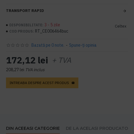
TRANSPORT RAPID
3 - 5 zile
DISPONIBILITATE:
Celtex
RT_CE006464buc
COD PRODUS:
Bazată pe 0 note.
-
Spune-ţi opinia
172,12 lei
+ TVA
208,27 lei
TVA inclus
INTREABA DESPRE ACEST PRODUS
DIN ACEEASI CATEGORIE
DE LA ACELASI PRODUCATOR