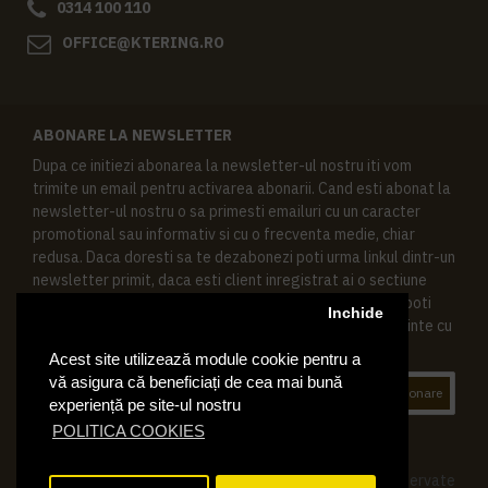
0314 100 110
OFFICE@KTERING.RO
ABONARE LA NEWSLETTER
Dupa ce initiezi abonarea la newsletter-ul nostru iti vom
trimite un email pentru activarea abonarii. Cand esti abonat la
newsletter-ul nostru o sa primesti emailuri cu un caracter
promotional sau informativ si cu o frecventa medie, chiar
redusa. Daca doresti sa te dezabonezi poti urma linkul dintr-un
newsletter primit, daca esti client inregistrat ai o sectiune
speciala in contul tau in acest scop, si de asemenea ne poti
Inchide
contacta oricand pe email pentru orice intrebari sau cerinte cu
privire la datele tale personale.
Acest site utilizează module cookie pentru a
vă asigura că beneficiați de cea mai bună
Abonare
experiență pe site-ul nostru
POLITICA COOKIES
© 2019 Ktering.ro , Toate drepturile rezervate