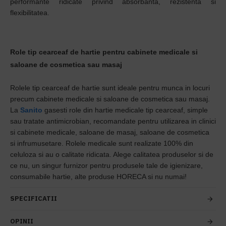
performante ridicate privind absorbanta, rezistenta si
flexibilitatea.
Role tip cearceaf de hartie pentru cabinete medicale si
saloane de cosmetica sau masaj
Rolele tip cearceaf de hartie sunt ideale pentru munca in locuri
precum cabinete medicale si saloane de cosmetica sau masaj.
La
Sanito
gasesti role din hartie medicale tip cearceaf, simple
sau tratate antimicrobian, recomandate pentru utilizarea in clinici
si cabinete medicale, saloane de masaj, saloane de cosmetica
si infrumusetare. Rolele medicale sunt realizate 100% din
celuloza si au o calitate ridicata. Alege calitatea produselor si de
ce nu, un singur furnizor pentru produsele tale de igienizare,
consumabile hartie, alte produse HORECA si nu numai!
SPECIFICATII
OPINII