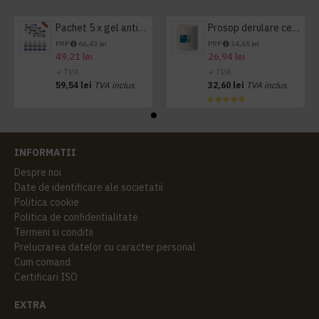
Pachet 5 x gel antibacterian 50ml si 3 x Servetele antibacteriene 48 buc Hygienium
Prosop derulare centrala 1 pliu, 300 m Tork
PRP
66,43 lei
PRP
34,65 lei
49,21 lei
26,94 lei
+ TVA
+ TVA
59,54 lei
TVA inclus
32,60 lei
TVA inclus
INFORMATII
Despre noi
Date de identificare ale societatii
Politica cookie
Politica de confidentialitate
Termeni si conditii
Prelucrarea datelor cu caracter personal
Cum comand
Certificari ISO
EXTRA