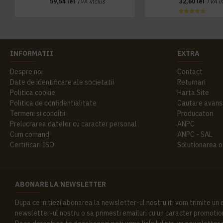
59,54 lei
TVA inclus
32,60 lei
TVA i
INFORMATII
EXTRA
Despre noi
Contact
Date de identificare ale societatii
Returnari
Politica cookie
Harta Site
Politica de confidentialitate
Cautare avans
Termeni si conditii
Producatori
Prelucrarea datelor cu caracter personal
ANPC
Cum comand
ANPC - SAL
Certificari ISO
Solutionarea onl
ABONARE LA NEWSLETTER
Dupa ce initiezi abonarea la newsletter-ul nostru iti vom trimite un
newsletter-ul nostru o sa primesti emailuri cu un caracter promotion