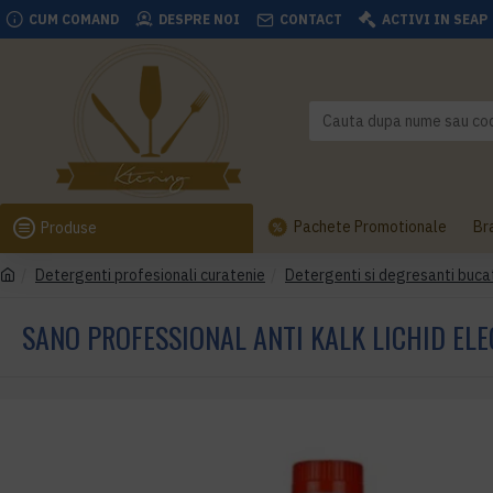
CUM COMAND
DESPRE NOI
CONTACT
ACTIVI IN SEAP
Pachete Promotionale
Br
Produse
Detergenti profesionali curatenie
Detergenti si degresanti buca
SANO PROFESSIONAL ANTI KALK LICHID EL