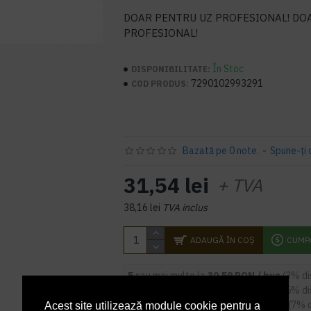
DOAR PENTRU UZ PROFESIONAL! DO
PROFESIONAL!
În Stoc
DISPONIBILITATE:
7290102993291
COD PRODUS:
Bazată pe 0 note.
-
Spune-ţi 
31,54 lei
+ TVA
38,16 lei
TVA inclus
ADAUGĂ ÎN COŞ
CUMP
5
sau mai multe la
30,59 RON / buc
(3% d
9
sau mai multe la
29,96 RON / buc
(5% d
14
sau mai multe la
29,33 RON / buc
(7% 
Acest site utilizează module cookie pentru a