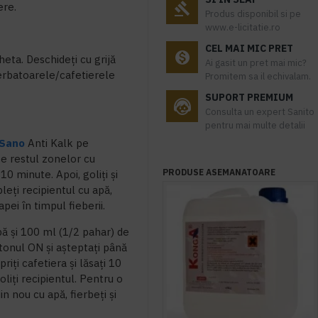
ere.
Produs disponibil si pe
www.e-licitatie.ro
CEL MAI MIC PRET
cheta. Deschideți cu grijă
Ai gasit un pret mai mic?
ierbatoarele/cafetierele
Promitem sa il echivalam.
SUPORT PREMIUM
Consulta un expert Sanito
pentru mai multe detalii
Sano
Anti Kalk pe
pe restul zonelor cu
PRODUSE ASEMANATOARE
10 minute. Apoi, goliți și
leți recipientul cu apă,
 apei în timpul fieberii.
apă și 100 ml (1/2 pahar) de
utonul ON și așteptați până
ți cafetiera și lăsați 10
oliți recipientul. Pentru o
n nou cu apă, fierbeți și