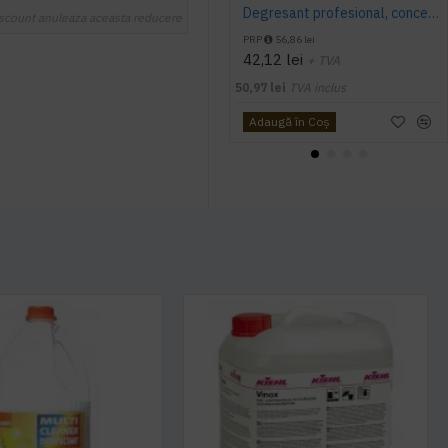
Degresant profesional, concentrat, pentru bucatarie, Asevi, 5L
scount anuleaza aceasta reducere
PRP
56,86 lei
42,12 lei
+ TVA
50,97 lei
TVA inclus
Adaugă în Coş