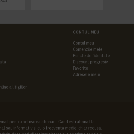
nclus
CONTUL MEU
Contul meu
Comenzile mele
Puncte de fidelitate
ata
Discount progresiv
Favorite
Adresele mele
ine a litigiilor
 email pentru activarea abonarii. Cand esti abonat la
al sau informativ si cu o frecventa medie, chiar redusa.