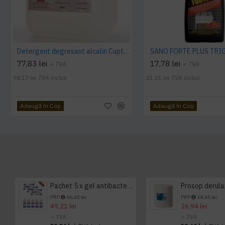
Detergent degresant alcalin Cuptor si Plita, 5 L, Konga
77,83 lei
17,78 lei
+ TVA
+ TVA
94,17 lei
TVA inclus
21,51 lei
TVA inclus
Adaugă în Coş
Adaugă în Coş
Pachet 5 x gel antibacterian 50ml si 3 x Servetele antibacteriene 48 buc Hygienium
PRP
66,43 lei
PRP
34,65 lei
49,21 lei
26,94 lei
+ TVA
+ TVA