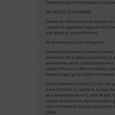
Detartrant pentru fierbătoare și cafeti
NU NECESITĂ FIERBERE!
Înainte de utilizare citiți cu atenție eti
capacul de siguranță. Asigurați-vă că f
sunt goale și nu sunt fierbinți.
Nu amestecați cu alți detergenți.
Pentru Fierbătoare și Ceainice: turnați
elementul de încălzire (rezistență) și 
depuneri de calcar. Lăsați să acționeze 
spălați. Pentru o clătire temeinică, ump
fierbeți și apoi goliți. Evitați revărsarea
Pentru Cafetiere: turnați 1/2 litru de 
Sano
Anti Kalk în cafetieră. Activați b
se procesează/umple 1 cană de apă. Opri
minute să acționeze. Apoi reporniți și g
clătire temeinică: umpleți recipientul di
clătiți.