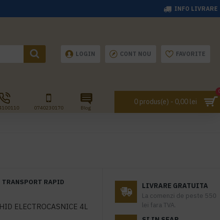
INFO LIVRARE
LOGIN
CONT NOU
FAVORITE
0 produs(e) - 0,00 lei
4100110
0740230170
Blog
TRANSPORT RAPID
LIVRARE GRATUITA
La comenzi de peste 550
lei fara TVA.
HID ELECTROCASNICE 4L
SI IN SEAP