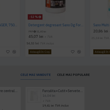
-12 %
SANO FORTE PLUS TRIGGER, 750ml, detergent arsuri, grasimi
Detergent degresant Sano Dg Forte 4L
20,86 lei
PRP
51,40 lei
45,07 lei
+ TVA
25,24 lei
TVA 
54,53 lei
TVA inclus
Adaugă în Coş
Adaugă în
CELE MAI VANDUTE
CELE MAI POPULARE
Prosop derulare centrala 1 pliu, 300 m Tork
Furculita+Cutit+Servetel 100buc/set
16,04 lei
+ TVA
19,41 lei
TVA inclus