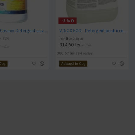
-8 %
Sano Multi Cleaner Detergent universal gel 4L
VINOX ECO - Detergent pentru curatare suprafete din inox, 10 L, Kiehl
+ TVA
PRP
340,48 lei
314,60 lei
+ TVA
inclus
380,67 lei
TVA inclus
 Coş
Adaugă în Coş