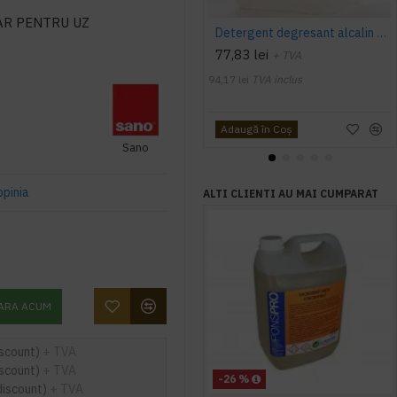
AR PENTRU UZ
Detergent degresant alcalin Cuptor si Plita, 5 L, Konga
77,83 lei
+ TVA
94,17 lei
TVA inclus
Adaugă în Coş
Sano
opinia
ALTI CLIENTI AU MAI CUMPARAT
ARA ACUM
iscount)
+ TVA
iscount)
+ TVA
-26 %
discount)
+ TVA