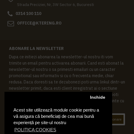
Strada Preciziei, Nr, 3W Sector 6, Bucuresti
0314 100 110
OFFICE@KTERING.RO
ABONARE LA NEWSLETTER
Dupa ce initiezi abonarea la newsletter-ul nostru iti vom
trimite un email pentru activarea abonarii. Cand esti abonat la
newsletter-ul nostru o sa primesti emailuri cu un caracter
promotional sau informativ si cu o frecventa medie, chiar
redusa. Daca doresti sa te dezabonezi poti urma linkul dintr-un
newsletter primit, daca esti client inregistrat ai o sectiune
speciala in contul tau in acest scop, si de asemenea ne poti
Inchide
contacta oricand pe email pentru orice intrebari sau cerinte cu
privire la datele tale personale.
Acest site utilizează module cookie pentru a
vă asigura că beneficiați de cea mai bună
Abonare
experiență pe site-ul nostru
POLITICA COOKIES