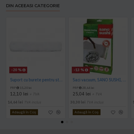
DIN ACEEASI CATEGORIE
-20 %
-13 %
Suport cu burete pentru sters geamuri 35cm Limpio
Saci vacuum, SANO SUSHI, 1 XXXL,1L
PRP
15,20 lei
PRP
28,64 lei
12,10 lei
25,04 lei
+ TVA
+ TVA
14,64 lei
TVA inclus
30,30 lei
TVA inclus
Adaugă în Coş
Adaugă în Coş