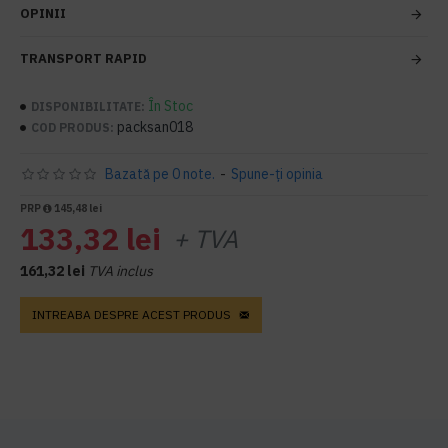
OPINII
TRANSPORT RAPID
În Stoc
DISPONIBILITATE:
packsan018
COD PRODUS:
Bazată pe 0 note.
-
Spune-ţi opinia
PRP
145,48 lei
133,32 lei
+ TVA
161,32 lei
TVA inclus
INTREABA DESPRE ACEST PRODUS