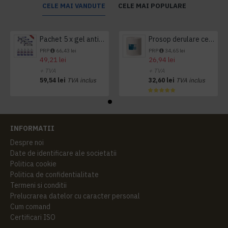
CELE MAI VANDUTE
CELE MAI POPULARE
Pachet 5 x gel antibacterian 50ml si 3 x Servetele antibacteriene 48 buc Hygienium
Prosop derulare centrala 1 pliu, 300 m Tork
PRP
66,43 lei
PRP
34,65 lei
49,21 lei
26,94 lei
+ TVA
+ TVA
59,54 lei
TVA inclus
32,60 lei
TVA inclus
INFORMATII
Despre noi
Date de identificare ale societatii
Politica cookie
Politica de confidentialitate
Termeni si conditii
Prelucrarea datelor cu caracter personal
Cum comand
Certificari ISO