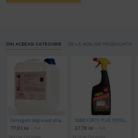
DIN ACEEASI CATEGORIE
DE LA ACELASI PRODUCATOR
Detergent degresant alcalin Cuptor si Plita, 5 L, Konga
SANO FORTE PLUS TRIGGER, 750ml, detergent arsuri, grasimi
77,83 lei
17,78 lei
+ TVA
+ TVA
94,17 lei
TVA inclus
21,51 lei
TVA inclus