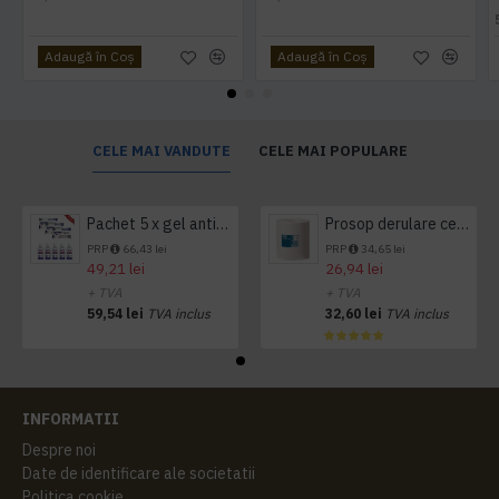
Adaugă în Coş
Adaugă în Coş
CELE MAI VANDUTE
CELE MAI POPULARE
Pachet 5 x gel antibacterian 50ml si 3 x Servetele antibacteriene 48 buc Hygienium
Prosop derulare centrala 1 pliu, 300 m Tork
PRP
66,43 lei
PRP
34,65 lei
49,21 lei
26,94 lei
+ TVA
+ TVA
59,54 lei
TVA inclus
32,60 lei
TVA inclus
INFORMATII
Despre noi
Date de identificare ale societatii
Politica cookie