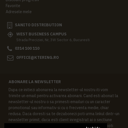
Favorite
Adresele mele
SANITO DISTRIBUTION
WEST BUSINESS CAMPUS
Strada Preciziei, Nr, 3W Sector 6, Bucuresti
0314 100 110
OFFICE@KTERING.RO
ABONARE LA NEWSLETTER
Dupa ce initiezi abonarea la newsletter-ul nostru iti vom
trimite un email pentru activarea abonarii. Cand esti abonat la
newsletter-ul nostru o sa primesti emailuri cu un caracter
promotional sau informativ si cu o frecventa medie, chiar
redusa. Daca doresti sa te dezabonezi poti urma linkul dintr-un
newsletter primit, daca esti client inregistrat ai o sectiune
speciala in contul tau in acest scop, si de asemenea ne poti