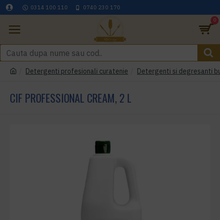
0314 100 110
0740 230 170
0
Detergenti profesionali curatenie
Detergenti si degresanti b
CIF PROFESSIONAL CREAM, 2 L