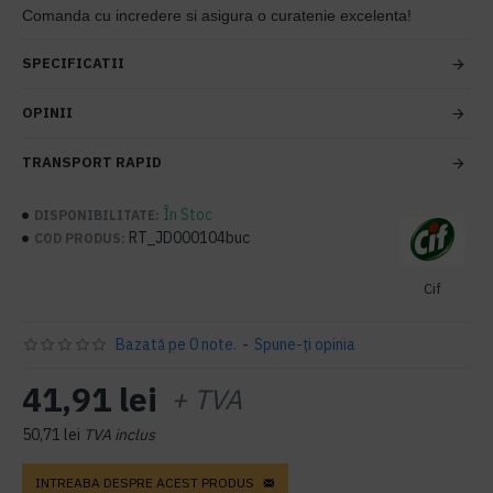
Comanda cu incredere si asigura o curatenie excelenta!
SPECIFICATII
OPINII
TRANSPORT RAPID
În Stoc
DISPONIBILITATE:
RT_JD000104buc
COD PRODUS:
Cif
Bazată pe 0 note.
-
Spune-ţi opinia
41,91 lei
+ TVA
50,71 lei
TVA inclus
INTREABA DESPRE ACEST PRODUS