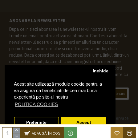
ABONARE LA NEWSLETTER
Dupa ce initiezi abonarea la newsletter-ul nostru iti vom
trimite un email pentru activarea abonarii. Cand esti abonat la
newsletter-ul nostru o sa primesti emailuri cu un caracter
promotional sau informativ si cu o frecventa medie, chiar
redusa. Daca doresti sa te dezabonezi poti urma linkul dintr-un
newsletter primit, daca esti client inregistrat ai o sectiune
speciala in contul tau in acest scop, si de asemenea ne poti
Inchide
contacta oricand pe email pentru orice intrebari sau cerinte cu
privire la datele tale personale.
Acest site utilizează module cookie pentru a
vă asigura că beneficiați de cea mai bună
Abonare
experiență pe site-ul nostru
POLITICA COOKIES
© 2019 Ktering.ro , Toate drepturile rezervate
Preferinte
Accept
ADAUGĂ ÎN COŞ