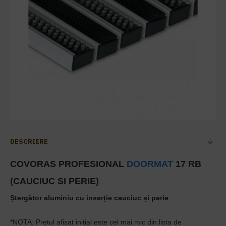
DESCRIERE
COVORAS PROFESIONAL
DOORMAT
17 RB
(CAUCIUC SI PERIE)
Șter
gător aluminiu cu inserț
ie cauciuc
ș
i perie
*NOTA: Pretul afisat initial este cel mai mic din lista de