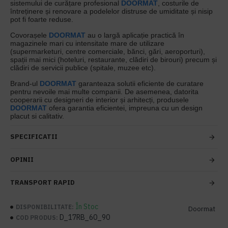
sistemului de curățare profesional
DOORMAT
, costurile de
întreținere și renovare a podelelor distruse de umiditate și nisip
pot fi foarte reduse.
Covorașele
DOORMAT
au o largă aplicație practică în
magazinele mari cu intensitate mare de utilizare
(supermarketuri, centre comerciale, bănci, gări, aeroporturi),
spații mai mici (hoteluri, restaurante, clădiri de birouri) precum și
clădiri de servicii publice (spitale, muzee etc).
Brand-ul
DOORMAT
garanteaza solutii eficiente de curatare
pentru nevoile mai multe companii. De asemenea, datorita
cooperarii cu designeri de interior și arhitecți, produsele
DOORMAT
ofera garantia eficientei, impreuna cu un design
placut si calitativ.
SPECIFICATII
OPINII
TRANSPORT RAPID
În Stoc
DISPONIBILITATE:
Doormat
D_17RB_60_90
COD PRODUS: