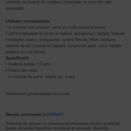
umplute cu inserții de curățare conectate cu corzi din oțel
inoxidabil.
Utilizare recomandata:
• in exterior sau interior– zone cu trafic pietonal intens.
• pot fi amplasate la intrari in malluri, aeroporturi, spitale, holurile
hotelurilor, banci, restaurante, centre fitness, lifturi, vestiare,
statiuni de ski (rezista la clapari), showroom auto, orice cladire
publica sau de birouri.
Specificatii:
• Inaltime totala: 17 mm.
• Paleta de culori:
- la insertia de perie: negru, gri, maro.
Dimensiuni personalizate la cerere.
Despre produsele
DOORMAT
Sistemul de preșuri cu structura profesionala oferă o protecție
foarte eficientă împotriva murdăriei și umezelii. Datorită