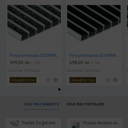
Preș profesional DOORMAT 22 T (textil)
Preș profesional DOORMAT 22 R (cauciuc)
599,00 lei
698,00 lei
+ TVA
+ TVA
724,79 lei
TVA inclus
844,58 lei
TVA inclus
Adaugă în Coş
Adaugă în Coş
CELE MAI VANDUTE
CELE MAI POPULARE
Pachet 5 x gel antibacterian 50ml si 3 x Servetele antibacteriene 48 buc Hygienium
Prosop derulare centrala 1 pliu, 300 m Tork