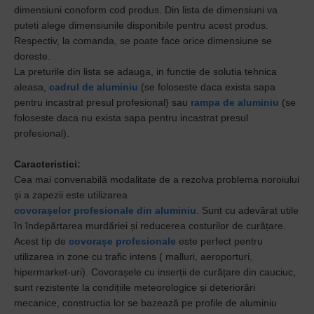
dimensiuni conoform cod produs. Din lista de dimensiuni va
puteti alege dimensiunile disponibile pentru acest produs.
Respectiv, la comanda, se poate face orice dimensiune se
doreste.
La preturile din lista se adauga, in functie de solutia tehnica
aleasa,
cadrul de aluminiu
(se foloseste daca exista sapa
pentru incastrat presul profesional) sau
rampa de aluminiu
(se
foloseste daca nu exista sapa pentru incastrat presul
profesional).
Caracteristici:
Cea mai convenabilă modalitate de a rezolva problema noroiului
și a zapezii este utilizarea
covorașelor profesionale din aluminiu
. Sunt
cu adevărat utile
în îndepărtarea murdăriei și reducerea costurilor de curățare.
Acest
tip de
covorașe profesionale
este perfect pentru
utilizarea in zone cu trafic intens ( malluri, aeroporturi,
hipermarket-uri). C
ovorașele cu inserții de curățare din cauciuc,
sunt
rezistente la condițiile meteorologice și deteriorări
mecanice, constructia lor
se bazează pe profile de aluminiu