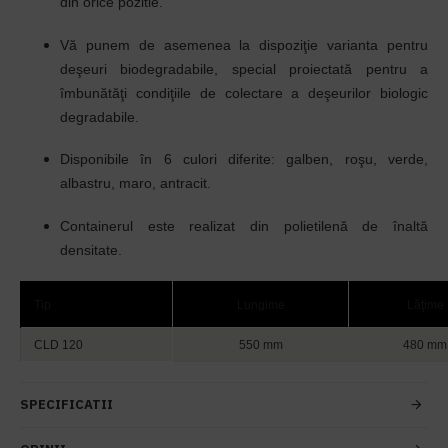
din orice pozitie.
Vă punem de asemenea la dispoziţie varianta pentru
deşeuri biodegradabile, special proiectată pentru a
îmbunătăţi condiţiile de colectare a deşeurilor biologic
degradabile.
Disponibile
în
6 culori diferite: galben, roşu, verde,
albastru, maro, antracit.
Containerul este realizat din polietilenă de
înaltă
densitate
.
Tip
Lungime
Lăţime
CLD 120
550 mm
480 mm
SPECIFICATII