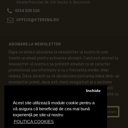
Strada Preciziei, Nr, 3W Sector 6, Bucuresti
0314 100 110
OFFICE@KTERING.RO
ABONARE LA NEWSLETTER
Dupa ce initiezi abonarea la newsletter-ul nostru iti vom
trimite un email pentru activarea abonarii. Cand esti abonat la
newsletter-ul nostru o sa primesti emailuri cu un caracter
promotional sau informativ si cu o frecventa medie, chiar
redusa. Daca doresti sa te dezabonezi poti urma linkul dintr-un
newsletter primit, daca esti client inregistrat ai o sectiune
speciala in contul tau in acest scop, si de asemenea ne poti
Inchide
contacta oricand pe email pentru orice intrebari sau cerinte cu
privire la datele tale personale.
Acest site utilizează module cookie pentru a
vă asigura că beneficiați de cea mai bună
Abonare
experiență pe site-ul nostru
POLITICA COOKIES