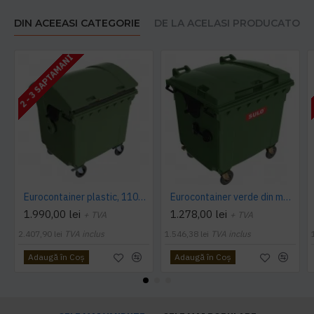
DIN ACEEASI CATEGORIE
DE LA ACELASI PRODUCATOR
2 - 3 SAPTAMANI
Eurocontainer plastic, 1100 L, verde, capac rotund - Transport Inclus
Eurocontainer verde din material plastic, cu capac plat, SULO, 1100 l - Transport Inclus
1.990,00 lei
1.278,00 lei
+ TVA
+ TVA
2.407,90 lei
TVA inclus
1.546,38 lei
TVA inclus
Adaugă în Coş
Adaugă în Coş