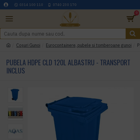
0314 100 110
0740 230 170
0
Coşuri Gunoi
Eurocontainere, pubele si tomberoane gunoi
P
PUBELA HDPE CLD 120L ALBASTRU - TRANSPORT
INCLUS