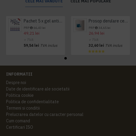
CELE MAI VANDUTE
CELE MAI POPULARE
Pachet 5 x gel antibacterian 50ml si 3 x Servetele antibacteriene 48 buc Hygienium
Prosop derulare centrala 1 pliu, 300 m Tork
PRP
66,43 lei
PRP
34,65 lei
49,21 lei
26,94 lei
+ TVA
+ TVA
59,54 lei
TVA inclus
32,60 lei
TVA inclus
INFORMATII
Despre noi
Date de identificare ale societatii
Politica cookie
Politica de confidentialitate
Termeni si conditii
Prelucrarea datelor cu caracter personal
Cum comand
Certificari ISO