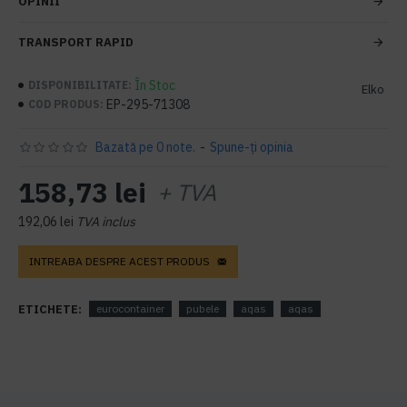
OPINII
TRANSPORT RAPID
În Stoc
DISPONIBILITATE:
Elko
EP-295-71308
COD PRODUS:
Bazată pe 0 note.
-
Spune-ţi opinia
158,73 lei
+ TVA
192,06 lei
TVA inclus
INTREABA DESPRE ACEST PRODUS
ETICHETE:
eurocontainer
pubele
aqas
aqas