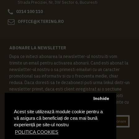
Strada Preciziei, Nr, 3W Sector 6, Bucuresti
0314 100 110
OFFICE@KTERING.RO
ABONARE LA NEWSLETTER
Dupa ce initiezi abonarea la newsletter-ul nostru iti vom
trimite un email pentru activarea abonarii. Cand esti abonat la
newsletter-ul nostru o sa primesti emailuri cu un caracter
promotional sau informativ si cu o frecventa medie, chiar
redusa. Daca doresti sa te dezabonezi poti urma linkul dintr-un
newsletter primit, daca esti client inregistrat ai o sectiune
speciala in contul tau in acest scop, si de asemenea ne poti
Inchide
contacta oricand pe email pentru orice intrebari sau cerinte cu
privire la datele tale personale.
Acest site utilizează module cookie pentru a
vă asigura că beneficiați de cea mai bună
Abonare
experiență pe site-ul nostru
POLITICA COOKIES