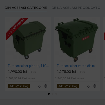
DIN ACEEASI CATEGORIE
DE LA ACELASI PRODUCATOR
2 - 3 SAPTAMANI
Eurocontainer plastic, 1100 L, verde, capac rotund - Transport Inclus
Eurocontainer verde din material plastic, cu capac plat, SULO, 1100 l - Transport Inclus
1.990,00 lei
1.278,00 lei
+ TVA
+ TVA
2.407,90 lei
TVA inclus
1.546,38 lei
TVA inclus
Adaugă în Coş
Adaugă în Coş