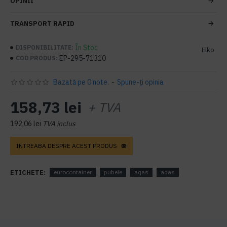
OPINII
TRANSPORT RAPID
În Stoc
DISPONIBILITATE:
Elko
EP-295-71310
COD PRODUS:
Bazată pe 0 note.
-
Spune-ţi opinia
158,73 lei
+ TVA
192,06 lei
TVA inclus
INTREABA DESPRE ACEST PRODUS
ETICHETE:
eurocontainer
pubele
aqas
aqas