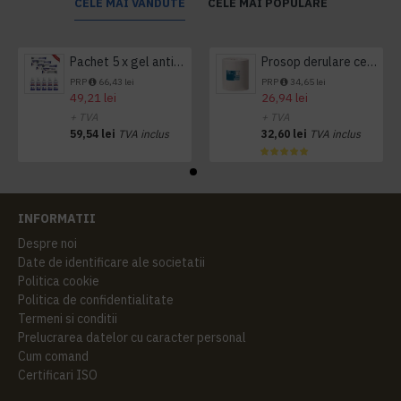
CELE MAI VANDUTE
CELE MAI POPULARE
Pachet 5 x gel antibacterian 50ml si 3 x Servetele antibacteriene 48 buc Hygienium
Prosop derulare centrala 1 pliu, 300 m Tork
PRP
66,43 lei
PRP
34,65 lei
49,21 lei
26,94 lei
+ TVA
+ TVA
59,54 lei
TVA inclus
32,60 lei
TVA inclus
INFORMATII
Despre noi
Date de identificare ale societatii
Politica cookie
Politica de confidentialitate
Termeni si conditii
Prelucrarea datelor cu caracter personal
Cum comand
Certificari ISO