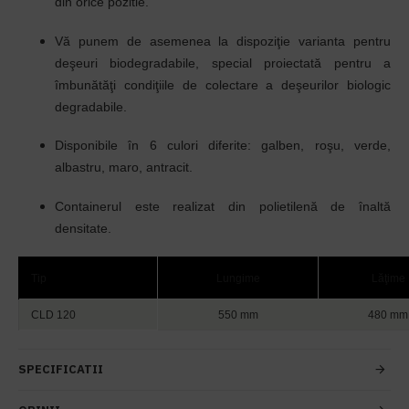
din orice pozitie.
Vă punem de asemenea la dispoziţie varianta pentru
deşeuri biodegradabile, special proiectată pentru a
îmbunătăţi condiţiile de colectare a deşeurilor biologic
degradabile.
Disponibile
în
6 culori diferite: galben, roşu, verde,
albastru, maro, antracit.
Containerul este realizat din polietilenă de
înaltă
densitate
.
Tip
Lungime
Lăţime
CLD 120
550 mm
480 mm
SPECIFICATII