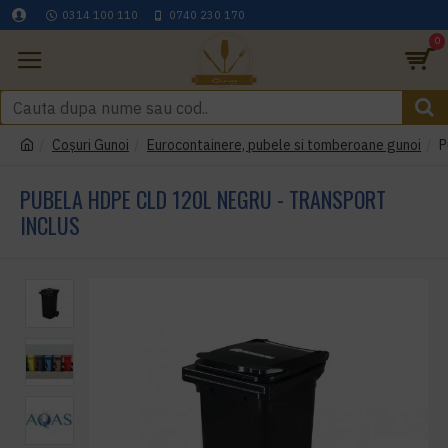
0314 100 110
0740 230 170
0
Coşuri Gunoi
Eurocontainere, pubele si tomberoane gunoi
P
PUBELA HDPE CLD 120L NEGRU - TRANSPORT
INCLUS