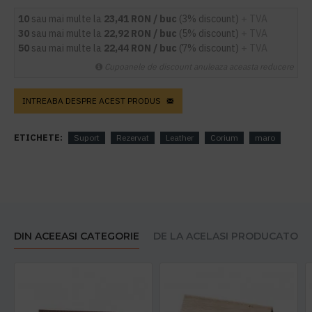
10
sau mai multe la
23,41 RON / buc
(3% discount)
+ TVA
30
sau mai multe la
22,92 RON / buc
(5% discount)
+ TVA
50
sau mai multe la
22,44 RON / buc
(7% discount)
+ TVA
Cupoanele de discount anuleaza aceasta reducere
INTREABA DESPRE ACEST PRODUS
ETICHETE:
Suport
Rezervat
Leather
Corium
maro
DIN ACEEASI CATEGORIE
DE LA ACELASI PRODUCATOR