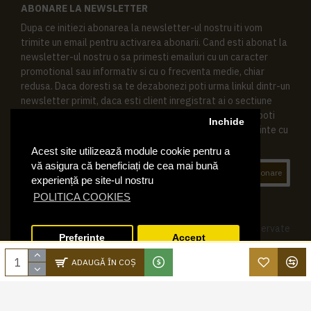
ABONARE LA NEWSLETTER
Dupa ce initiezi abonarea la newsletter-ul nostru iti vom
trimite un email pentru activarea abonarii. Cand esti abonat la
newsletter-ul nostru o sa primesti emailuri cu un caracter
promotional sau informativ si cu o frecventa medie, chiar
redusa. Daca doresti sa te dezabonezi poti urma linkul dintr-un
newsletter primit, daca esti client inregistrat ai o sectiune
speciala in contul tau in acest scop, si de asemenea ne poti
Inchide
contacta oricand pe email pentru orice intrebari sau cerinte cu
privire la datele tale personale.
Acest site utilizează module cookie pentru a
vă asigura că beneficiați de cea mai bună
Abonare
experiență pe site-ul nostru
POLITICA COOKIES
© 2019 Ktering.ro , Toate drepturile rezervate
Preferinte
Accept
ADAUGĂ ÎN COŞ