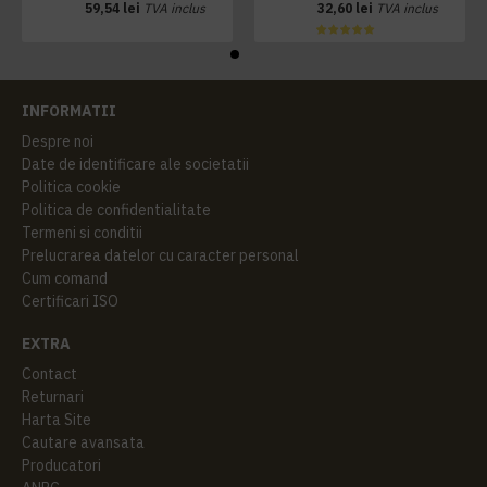
59,54 lei
TVA inclus
32,60 lei
TVA inclus
INFORMATII
Despre noi
Date de identificare ale societatii
Politica cookie
Politica de confidentialitate
Termeni si conditii
Prelucrarea datelor cu caracter personal
Cum comand
Certificari ISO
EXTRA
Contact
Returnari
Harta Site
Cautare avansata
Producatori