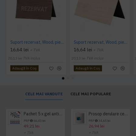
Suport rezervat, Wood, piele PU interior/exterior, lavabila, maro
Suport rezervat, Wood, piele PU interior/exterior, lavabila, bej
16,64 lei
16,64 lei
+ TVA
+ TVA
20,13 lei
TVA inclus
20,13 lei
TVA inclus
Adaugă în Coş
Adaugă în Coş
CELE MAI VANDUTE
CELE MAI POPULARE
Pachet 5 x gel antibacterian 50ml si 3 x Servetele antibacteriene 48 buc Hygienium
Prosop derulare centrala 1 pliu, 300 m Tork
PRP
66,43 lei
PRP
34,65 lei
49,21 lei
26,94 lei
+ TVA
+ TVA