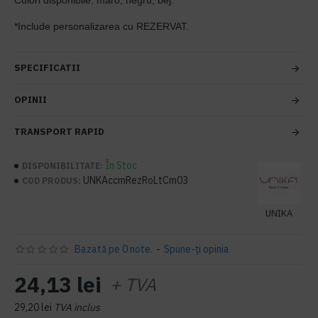
Culori disponibile: maro, negru, bej.
*Include personalizarea cu REZERVAT.
SPECIFICATII
OPINII
TRANSPORT RAPID
În Stoc
DISPONIBILITATE:
UNKAccmRezRoLtCm03
COD PRODUS:
UNIKA
Bazată pe 0 note.
-
Spune-ţi opinia
24,13 lei
+ TVA
29,20 lei
TVA inclus