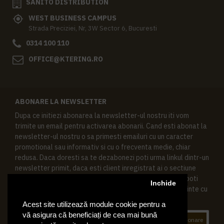
SANITO DISTRIBUTION
WEST BUSINESS CAMPUS
Strada Preciziei, Nr, 3W Sector 6, Bucuresti
0314 100 110
OFFICE@KTERING.RO
ABONARE LA NEWSLETTER
Dupa ce initiezi abonarea la newsletter-ul nostru iti vom
trimite un email pentru activarea abonarii. Cand esti abonat la
newsletter-ul nostru o sa primesti emailuri cu un caracter
promotional sau informativ si cu o frecventa medie, chiar
redusa. Daca doresti sa te dezabonezi poti urma linkul dintr-un
newsletter primit, daca esti client inregistrat ai o sectiune
speciala in contul tau in acest scop, si de asemenea ne poti
Inchide
contacta oricand pe email pentru orice intrebari sau cerinte cu
privire la datele tale personale.
Acest site utilizează module cookie pentru a
vă asigura că beneficiați de cea mai bună
Abonare