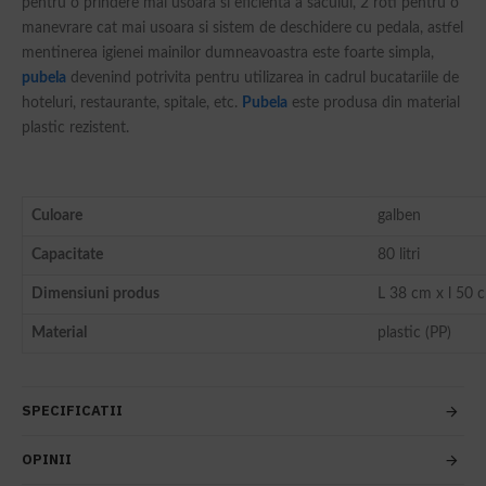
pentru o prindere mai usoara si eficienta a sacului, 2 roti pentru o
manevrare cat mai usoara si sistem de deschidere cu pedala, astfel
mentinerea igienei mainilor dumneavoastra este foarte simpla,
pubela
devenind potrivita pentru utilizarea in cadrul bucatariile de
hoteluri, restaurante, spitale, etc.
Pubela
este produsa din material
plastic rezistent.
Culoare
galben
Capacitate
80 litri
Dimensiuni produs
L 38 cm x l 50 
Material
plastic (PP)
SPECIFICATII
OPINII