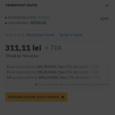
TRANSPORT RAPID
În Stoc
DISPONIBILITATE:
AQAS
38206GAL
COD PRODUS:
Bazată pe 0 note.
-
Spune-ţi opinia
311,11 lei
+ TVA
376,44 lei
TVA inclus
5
sau mai multe la
301,78 RON / buc
(3% discount)
+ TVA
9
sau mai multe la
295,55 RON / buc
(5% discount)
+ TVA
14
sau mai multe la
289,33 RON / buc
(7% discount)
+ TVA
Cupoanele de discount anuleaza aceasta reducere
INTREABA DESPRE ACEST PRODUS