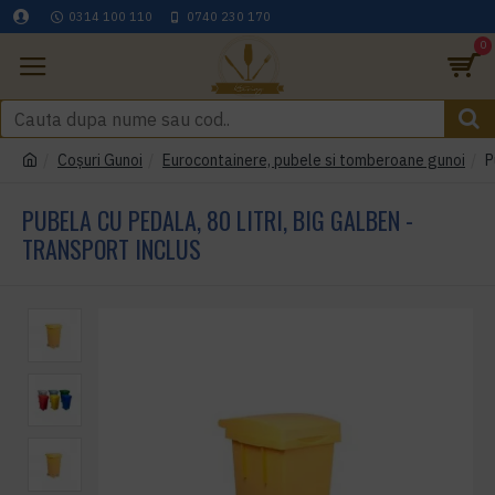
0314 100 110
0740 230 170
0
Coşuri Gunoi
Eurocontainere, pubele si tomberoane gunoi
P
PUBELA CU PEDALA, 80 LITRI, BIG GALBEN -
TRANSPORT INCLUS