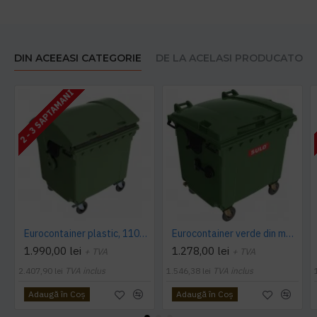
DIN ACEEASI CATEGORIE
DE LA ACELASI PRODUCATOR
2 - 3 SAPTAMANI
Eurocontainer plastic, 1100 L, verde, capac rotund - Transport Inclus
Eurocontainer verde din material plastic, cu capac plat, SULO, 1100 l - Transport Inclus
1.990,00 lei
1.278,00 lei
+ TVA
+ TVA
2.407,90 lei
TVA inclus
1.546,38 lei
TVA inclus
Adaugă în Coş
Adaugă în Coş