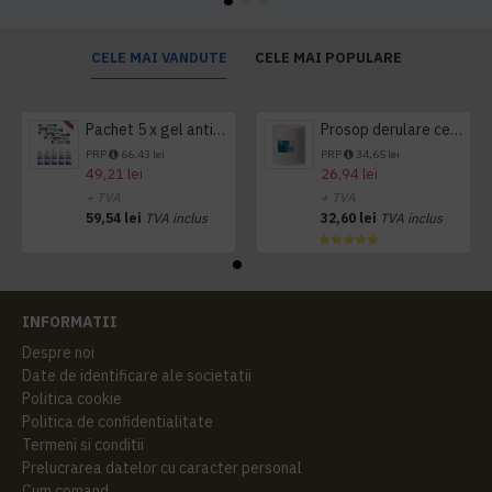
CELE MAI VANDUTE
CELE MAI POPULARE
Pachet 5 x gel antibacterian 50ml si 3 x Servetele antibacteriene 48 buc Hygienium
Prosop derulare centrala 1 pliu, 300 m Tork
PRP
66,43 lei
PRP
34,65 lei
49,21 lei
26,94 lei
+ TVA
+ TVA
59,54 lei
TVA inclus
32,60 lei
TVA inclus
INFORMATII
Despre noi
Date de identificare ale societatii
Politica cookie
Politica de confidentialitate
Termeni si conditii
Prelucrarea datelor cu caracter personal
Cum comand