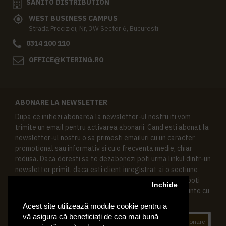
SANITO DISTRIBUTION
WEST BUSINESS CAMPUS
Strada Preciziei, Nr, 3W Sector 6, Bucuresti
0314 100 110
OFFICE@KTERING.RO
ABONARE LA NEWSLETTER
Dupa ce initiezi abonarea la newsletter-ul nostru iti vom
trimite un email pentru activarea abonarii. Cand esti abonat la
newsletter-ul nostru o sa primesti emailuri cu un caracter
promotional sau informativ si cu o frecventa medie, chiar
redusa. Daca doresti sa te dezabonezi poti urma linkul dintr-un
newsletter primit, daca esti client inregistrat ai o sectiune
speciala in contul tau in acest scop, si de asemenea ne poti
Inchide
contacta oricand pe email pentru orice intrebari sau cerinte cu
privire la datele tale personale.
Acest site utilizează module cookie pentru a
vă asigura că beneficiați de cea mai bună
Abonare