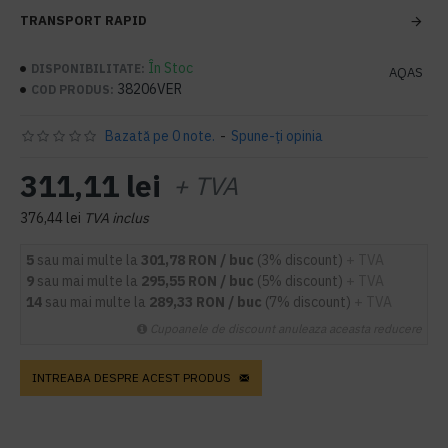
TRANSPORT RAPID
În Stoc
DISPONIBILITATE:
AQAS
38206VER
COD PRODUS:
Bazată pe 0 note.
-
Spune-ţi opinia
311,11 lei
+ TVA
376,44 lei
TVA inclus
5
sau mai multe la
301,78 RON / buc
(3% discount)
+ TVA
9
sau mai multe la
295,55 RON / buc
(5% discount)
+ TVA
14
sau mai multe la
289,33 RON / buc
(7% discount)
+ TVA
Cupoanele de discount anuleaza aceasta reducere
INTREABA DESPRE ACEST PRODUS