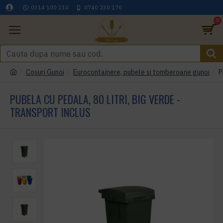
0314 100 110
0740 230 170
0
Coşuri Gunoi
Eurocontainere, pubele si tomberoane gunoi
P
PUBELA CU PEDALA, 80 LITRI, BIG VERDE -
TRANSPORT INCLUS