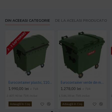
DIN ACEEASI CATEGORIE
DE LA ACELASI PRODUCATOR
2 - 3 SAPTAMANI
Eurocontainer plastic, 1100 L, verde, capac rotund - Transport Inclus
Eurocontainer verde din material plastic, cu capac plat, SULO, 1100 l - Transport Inclus
1.990,00 lei
1.278,00 lei
+ TVA
+ TVA
2.407,90 lei
TVA inclus
1.546,38 lei
TVA inclus
Adaugă în Coş
Adaugă în Coş