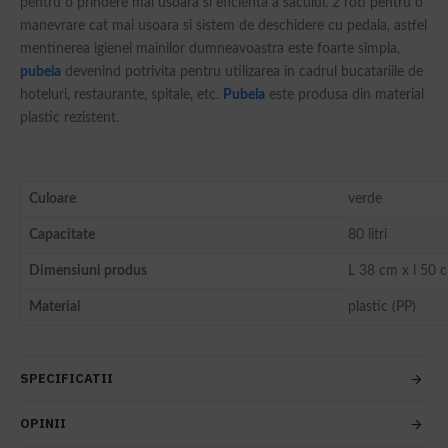
pentru o prindere mai usoara si eficienta a sacului, 2 roti pentru o
manevrare cat mai usoara si sistem de deschidere cu pedala, astfel
mentinerea igienei mainilor dumneavoastra este foarte simpla,
pubela
devenind potrivita pentru utilizarea in cadrul bucatariile de
hoteluri, restaurante, spitale, etc.
Pubela
este produsa din material
plastic rezistent.
Culoare
verde
Capacitate
80 litri
Dimensiuni produs
L 38 cm x l 50 
Material
plastic (PP)
SPECIFICATII
OPINII