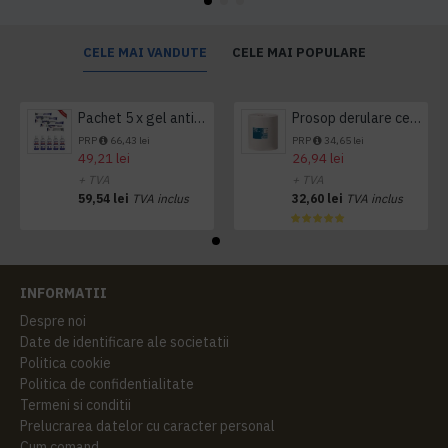
CELE MAI VANDUTE
CELE MAI POPULARE
Pachet 5 x gel antibacterian 50ml si 3 x Servetele antibacteriene 48 buc Hygienium
Prosop derulare centrala 1 pliu, 300 m Tork
PRP
66,43 lei
PRP
34,65 lei
49,21 lei
26,94 lei
+ TVA
+ TVA
59,54 lei
TVA inclus
32,60 lei
TVA inclus
INFORMATII
Despre noi
Date de identificare ale societatii
Politica cookie
Politica de confidentialitate
Termeni si conditii
Prelucrarea datelor cu caracter personal
Cum comand